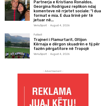
Partnerja e Kristiano Ronaldos,
Georgina Rodriguez replikon ndaj
komenteve në rrjetet sociale: “I dua
format e mia. E dua lirinë për të
jetuar në...
VeriuSport
-
August 4, 2026
Futboll
Trajneri i Flamurtarit, Oltijon
Kërnaja e dërgon skuadrën e tij për
fazën përgatitore në Tropojë
VeriuSport
-
August 4, 2026
- Advertisement -