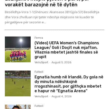
vorakët barazojnë në të dytën
Besëlidhja-Vora 1-1(Shënues: Akansase 38’/Gjyla 53’) Besëlidhja
dhe Vora zhvilluan një tjetër ndeshje miqësore në kuadër të
përgatitjeve për sezonin e...
Femra
(Video) UEFA Women’s Champions
League/ Goli i Doçit nuk mjafton,
Vllaznia mbetet jashtë finales së
grupit
VeriuSport
-
August 5, 2026
Futboll
Egnatia humb në Irlandë, Dy gola në
dy minuta ndëshkojnë
rrogozhinasit, por gjithçka mbetet
e hapur në “Egnatia Arena”
VeriuSport
-
August 4, 2026
Futboll