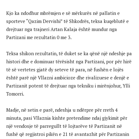
Kjo ka ndodhur mbrëmjen e së mërkurës në pallatin e
sporteve “Qazim Dervishi” të Shkodrës, teksa kuqeblutë e
drejtuar nga trajneri Artan Kalaja është mundur nga
Partizani me rezultatin 0 me 3.
Teksa shikon rezultatin, të duket se ka qënë një ndeshje pa
histori dhe e dominuar tërësisht nga Partizani, por për hirë
të së vertetes gjatë dy seteve të para, në fushën e lojës
është parë një Vllazni ambicioze dhe rivalizuese e denjë e
Partizanit potent të drejtuar nga tekniku i mirënjohur, Ylli
Tomorri.
Madje, në setin e parë, ndeshja u ndërpre për rreth 4
minuta, pasi Vllaznia kishte pretendime ndaj gjykimit për
një vendosje të parregullt të lojtarëve të Partizanit në
fushë që regjistroi pikën e 21 të avantazhit për Partizanin