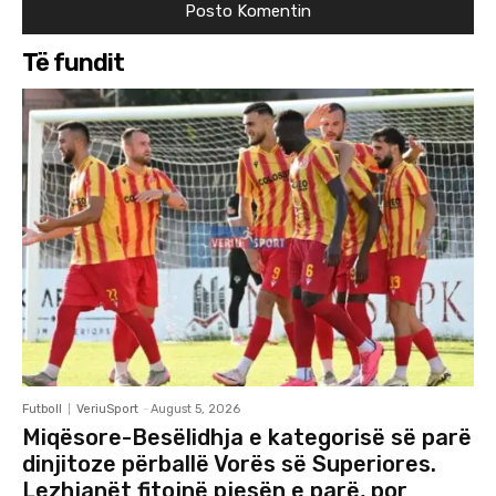
Të fundit
Futboll
VeriuSport
-
August 5, 2026
Miqësore-Besëlidhja e kategorisë së parë
dinjitoze përballë Vorës së Superiores.
Lezhjanët fitojnë pjesën e parë, por