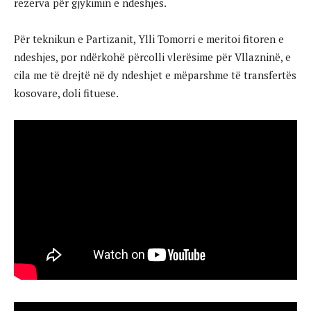
rezerva për gjykimin e ndeshjes.
Për teknikun e Partizanit, Ylli Tomorri e meritoi fitoren e
ndeshjes, por ndërkohë përcolli vlerësime për Vllazninë, e
cila me të drejtë në dy ndeshjet e mëparshme të transfertës
kosovare, doli fituese.