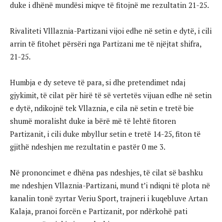
duke i dhënë mundësi miqve të fitojnë me rezultatin 21-25.
Rivaliteti Vlllaznia-Partizani vijoi edhe në setin e dytë, i cili
arrin të fitohet përsëri nga Partizani me të njëjtat shifra,
21-25.
Humbja e dy seteve të para, si dhe pretendimet ndaj
gjykimit, të cilat për hirë të së vertetës vijuan edhe në setin
e dytë, ndikojnë tek Vllaznia, e cila në setin e tretë bie
shumë moralisht duke ia bërë më të lehtë fitoren
Partizanit, i cili duke mbyllur setin e tretë 14-25, fiton të
gjithë ndeshjen me rezultatin e pastër 0 me 3.
Në prononcimet e dhëna pas ndeshjes, të cilat së bashku
me ndeshjen Vllaznia-Partizani, mund t’i ndiqni të plota në
kanalin tonë zyrtar Veriu Sport, trajneri i kuqebluve Artan
Kalaja, pranoi forcën e Partizanit, por ndërkohë pati