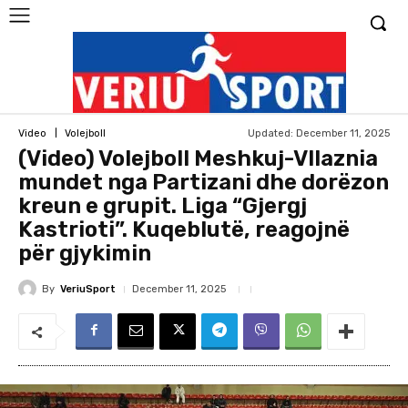
Updated:
December 11, 2025
Video
Volejboll
(Video) Volejboll Meshkuj-Vllaznia
mundet nga Partizani dhe dorëzon
kreun e grupit. Liga “Gjergj
Kastrioti”. Kuqeblutë, reagojnë
për gjykimin
By
VeriuSport
December 11, 2025