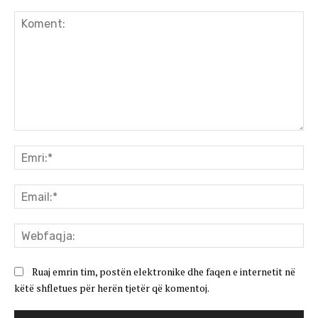
Koment:
Emr
Ema
We
Ruaj emrin tim, postën elektronike dhe faqen e internetit në
këtë shfletues për herën tjetër që komentoj.