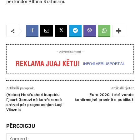
përfundoi Albina Rrahmani.
- Advertisement -
Artikulli paraprak
Artikulli tjetër
(Video) Mesfushori kuqeblu
Euro 2020, tetë vende
Fjoart Jonuzi në konferencë
konfirmojnë praninë e publikut
shtypi për pragndeshjen Laçi-
Vllaznia
PËRGJIGJU