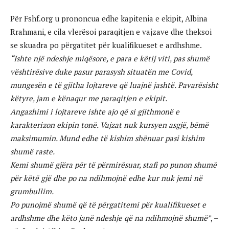
Për Fshf.org u prononcua edhe kapitenia e ekipit, Albina
Rrahmani, e cila vlerësoi paraqitjen e vajzave dhe theksoi
se skuadra po përgatitet për kualifikueset e ardhshme.
“Ishte një ndeshje miqësore, e para e këtij viti, pas shumë
vështirësive duke pasur parasysh situatën me Covid,
mungesën e të gjitha lojtareve që luajnë jashtë. Pavarësisht
këtyre, jam e kënaqur me paraqitjen e ekipit.
Angazhimi i lojtareve ishte ajo që si gjithmonë e
karakterizon ekipin tonë. Vajzat nuk kursyen asgjë, bëmë
maksimumin. Mund edhe të kishim shënuar pasi kishim
shumë raste.
Kemi shumë gjëra për të përmirësuar, stafi po punon shumë
për këtë gjë dhe po na ndihmojnë edhe kur nuk jemi në
grumbullim.
Po punojmë shumë që të përgatitemi për kualifikueset e
ardhshme dhe këto janë ndeshje që na ndihmojnë shumë”
, –