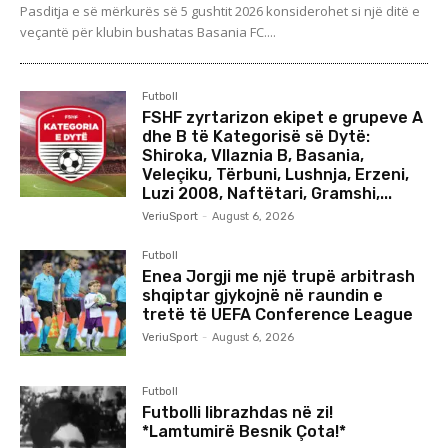
Pasditja e së mërkurës së 5 gushtit 2026 konsiderohet si një ditë e
veçantë për klubin bushatas Basania FC....
Futboll
FSHF zyrtarizon ekipet e grupeve A
dhe B të Kategorisë së Dytë:
Shiroka, Vllaznia B, Basania,
Veleçiku, Tërbuni, Lushnja, Erzeni,
Luzi 2008, Naftëtari, Gramshi,...
VeriuSport
-
August 6, 2026
Futboll
Enea Jorgji me një trupë arbitrash
shqiptar gjykojnë në raundin e
tretë të UEFA Conference League
VeriuSport
-
August 6, 2026
Futboll
Futbolli librazhdas në zi!
*Lamtumirë Besnik Çota!*