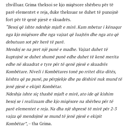
zhvilluar. Grima theksoi se kjo miqësore shërbeu për të
parë elementet e reja, duke theksuar se duhet të punojnë
fort për të qenë pjesë e skuadrës.
“Besoj që ishte ndeshje mjaft e mirë. Kam mbetur i kënaqur
nga kjo miqësore dhe nga vajzat që luajtën dhe nga ato që
debutuan sot për herë të parë.
Mendoj se na pret një punë e madhe. Vajzat duhet të
kuptojnë se duhet shumë punë edhe duhet të kenë merita
edhe në skuadrat e tyre për të qenë pjesë e skuadrës
Kombëtare. Niveli i Kombëtares tonë po rritet dita-ditës,
kështu që pa punë, pa përpjekje dhe pa dëshirë nuk mund të
jenë pjesë e ekipit Kombëtar.
Ndeshja ishte siç thashë mjaft e mirë, ato ide që kishim
besoj se i realizuam dhe kjo miqësore na shërbeu për të
parë elementet e reja. Na dha një shpresë të mirë për 2-3
vajza që mendojmë se mund të jenë pjesë e ekipit
Kombëtar”
, – tha Grima.