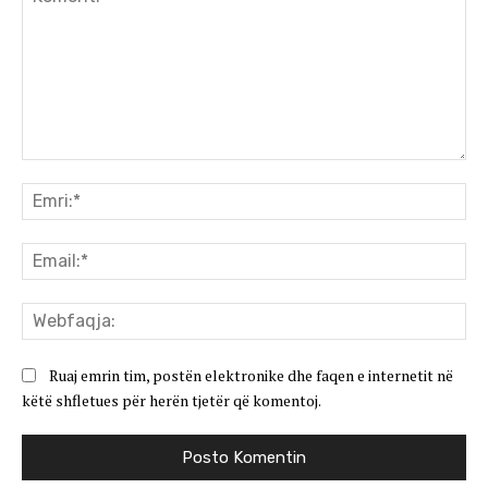
Koment:
Emr
Ema
We
Ruaj emrin tim, postën elektronike dhe faqen e internetit në
këtë shfletues për herën tjetër që komentoj.