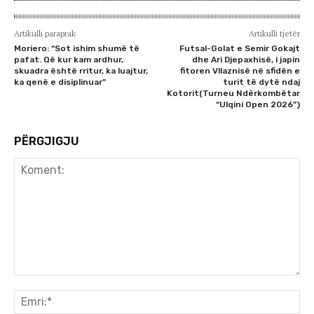
Artikulli paraprak
Artikulli tjetër
Moriero: “Sot ishim shumë të
Futsal-Golat e Semir Gokajt
pafat. Që kur kam ardhur,
dhe Ari Djepaxhisë, i japin
skuadra është rritur, ka luajtur,
fitoren Vllaznisë në sfidën e
ka qenë e disiplinuar”
turit të dytë ndaj
Kotorit(Turneu Ndërkombëtar
“Ulqini Open 2026”)
PËRGJIGJU
Koment:
Emr