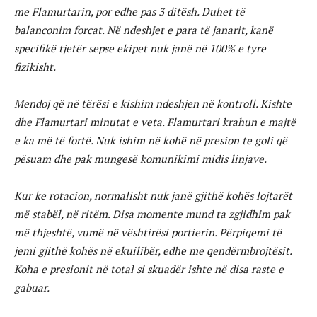
me Flamurtarin, por edhe pas 3 ditësh. Duhet të
balanconim forcat. Në ndeshjet e para të janarit, kanë
specifikë tjetër sepse ekipet nuk janë në 100% e tyre
fizikisht.
Mendoj që në tërësi e kishim ndeshjen në kontroll. Kishte
dhe Flamurtari minutat e veta. Flamurtari krahun e majtë
e ka më të fortë. Nuk ishim në kohë në presion te goli që
pësuam dhe pak mungesë komunikimi midis linjave.
Kur ke rotacion, normalisht nuk janë gjithë kohës lojtarët
më stabël, në ritëm. Disa momente mund ta zgjidhim pak
më thjeshtë, vumë në vështirësi portierin. Përpiqemi të
jemi gjithë kohës në ekuilibër, edhe me qendërmbrojtësit.
Koha e presionit në total si skuadër ishte në disa raste e
gabuar.