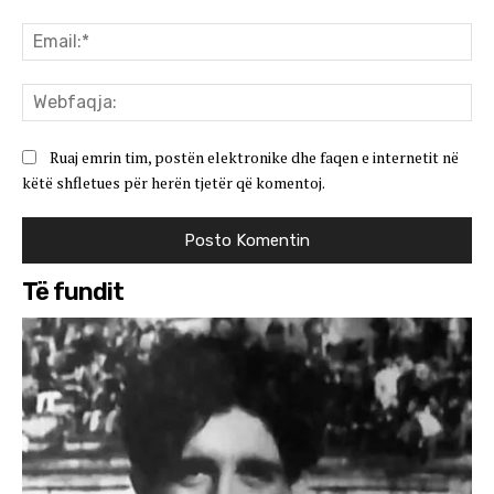
Ema
We
Ruaj emrin tim, postën elektronike dhe faqen e internetit në
këtë shfletues për herën tjetër që komentoj.
Të fundit