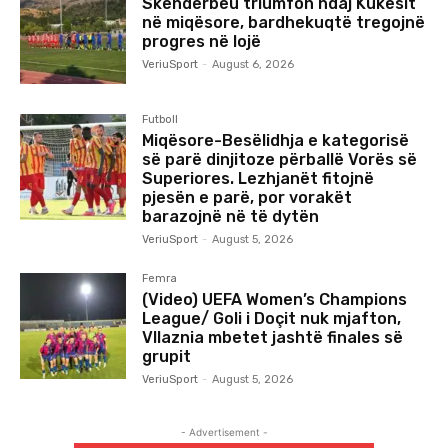
Skënderbeu triumfon ndaj Kukësit
në miqësore, bardhekuqtë tregojnë
progres në lojë
VeriuSport
-
August 6, 2026
Futboll
Miqësore-Besëlidhja e kategorisë
së parë dinjitoze përballë Vorës së
Superiores. Lezhjanët fitojnë
pjesën e parë, por vorakët
barazojnë në të dytën
VeriuSport
-
August 5, 2026
Femra
(Video) UEFA Women’s Champions
League/ Goli i Doçit nuk mjafton,
Vllaznia mbetet jashtë finales së
grupit
VeriuSport
-
August 5, 2026
- Advertisement -