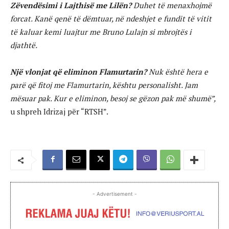
Zëvendësimi i Lajthisë me Lilën?
Duhet të menaxhojmë
forcat. Kanë qenë të dëmtuar, në ndeshjet e fundit të vitit
të kaluar kemi luajtur me Bruno Lulajn si mbrojtës i
djathtë.
Një vlonjat që eliminon Flamurtarin?
Nuk është hera e
parë që fitoj me Flamurtarin, kështu personalisht. Jam
mësuar pak. Kur e eliminon, besoj se gëzon pak më shumë”,
u shpreh Idrizaj për “RTSH”.
- Advertisement -