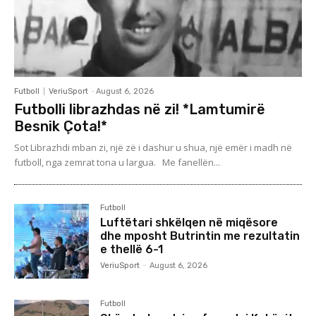
Futboll
VeriuSport
-
August 6, 2026
Futbolli librazhdas në zi! *Lamtumirë
Besnik Çota!*
Sot Librazhdi mban zi, një zë i dashur u shua, një emër i madh në
futboll, nga zemrat tona u largua. Me fanellën...
Futboll
Luftëtari shkëlqen në miqësore
dhe mposht Butrintin me rezultatin
e thellë 6-1
VeriuSport
-
August 6, 2026
Futboll