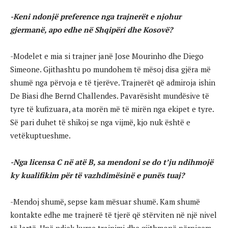
-Keni ndonjë preference nga trajnerët e njohur
gjermanë, apo edhe në Shqipëri dhe Kosovë?
-Modelet e mia si trajner janë Jose Mourinho dhe Diego
Simeone. Gjithashtu po mundohem të mësoj disa gjëra më
shumë nga përvoja e të tjerëve. Trajnerët që admiroja ishin
De Biasi dhe Bernd Challendes. Pavarësisht mundësive të
tyre të kufizuara, ata morën më të mirën nga ekipet e tyre.
Së pari duhet të shikoj se nga vijmë, kjo nuk është e
vetëkuptueshme.
-Nga licensa C në atë B, sa mendoni se do t’ju ndihmojë
ky kualifikim për të vazhdimësinë e punës tuaj?
-Mendoj shumë, sepse kam mësuar shumë. Kam shumë
kontakte edhe me trajnerë të tjerë që stërviten në një nivel
të lartë. Unë ndjek kurse trajnimi dhe gjithmonë përpiqem