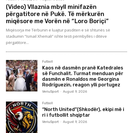
(Video) Vllaznia mbyll minifazën
përgatitore në Pukë. Të mërkurën
miqësore me Vorën në “Loro Boriçi”
Miqësorja me Tërbunin e luajtur pasditen e së shtunës së
stadiumin “Ismail Xhemali” ishte testi përmbyllës i ditëve
përgatitore...
Futboll
Kaos në dasmën pranë Katedrales
së Funchalit. Turmat menduan për
dasmën e Ronaldos me Georgina
Rodríguezin, reagon ylli portugez
VeriuSport
-
August 9, 2026
Futboll
“North United”(Shkodër), ekipi më i
ri i futbollit shqiptar
VeriuSport
-
August 9, 2026