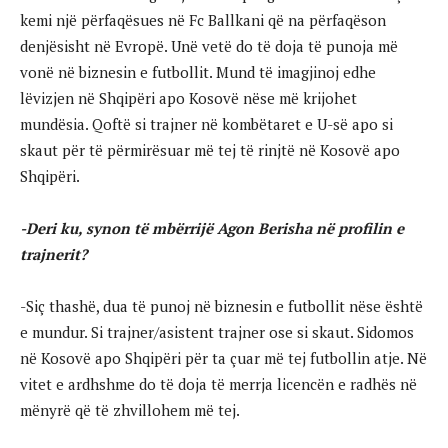
kemi një përfaqësues në Fc Ballkani që na përfaqëson
denjësisht në Evropë. Unë vetë do të doja të punoja më
vonë në biznesin e futbollit. Mund të imagjinoj edhe
lëvizjen në Shqipëri apo Kosovë nëse më krijohet
mundësia. Qoftë si trajner në kombëtaret e U-së apo si
skaut për të përmirësuar më tej të rinjtë në Kosovë apo
Shqipëri.
-Deri ku, synon të mbërrijë Agon Berisha në profilin e
trajnerit?
-Siç thashë, dua të punoj në biznesin e futbollit nëse është
e mundur. Si trajner/asistent trajner ose si skaut. Sidomos
në Kosovë apo Shqipëri për ta çuar më tej futbollin atje. Në
vitet e ardhshme do të doja të merrja licencën e radhës në
mënyrë që të zhvillohem më tej.