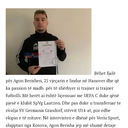
Bëhet fjalë
për Agon Berishen, 25 vjeçarin e lindur në Hanover dhe që
ka passion të madh për të shërbyer si trajner si trajner
futbolli. Më herët ai është liçensuar me UEFA C duke qënë
pjesë e klubit SpVg Laatzen. Dhe pas duke u transferuar te
rivalja SV Germania Grasdorf, stërvit U14-at, por edhe
ekipin e të rrituve. Në intervisten e dhënë për Veriu Sport,
shqiptari nga Kosova, Agon Berisha jep më shumë detaje