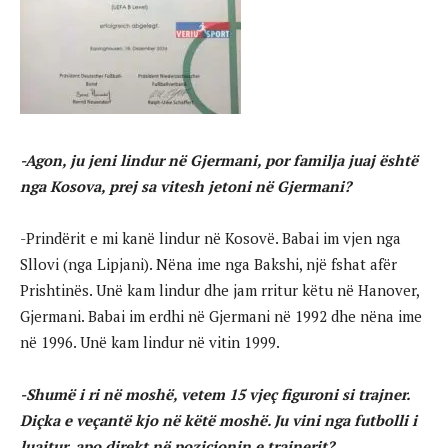
-Agon, ju jeni lindur në Gjermani, por familja juaj është
nga Kosova, prej sa vitesh jetoni në Gjermani?
-Prindërit e mi kanë lindur në Kosovë. Babai im vjen nga
Sllovi (nga Lipjani). Nëna ime nga Bakshi, një fshat afër
Prishtinës. Unë kam lindur dhe jam rritur këtu në Hanover,
Gjermani. Babai im erdhi në Gjermani në 1992 dhe nëna ime
në 1996. Unë kam lindur në vitin 1999.
-Shumë i ri në moshë, vetem 15 vjeç figuroni si trajner.
Diçka e veçantë kjo në këtë moshë. Ju vini nga futbolli i
luajtur, apo direkt në pozicionin e trajnerit?