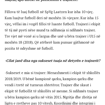
Fillova të luaj futboll në SpVg Laatzen kur isha 10 vjeç.
Kam luajtur futboll deri në moshën 16-vjeçare. Kur isha 15
vjeç, vëllai im i vogël filloi të luante futboll. Trajneri i ekipit
të tij më pyeti nëse mund ta ndihmoja si ndihmës trajner.
Tre vjet më vonë ai u largua dhe unë u bëra trajner i U15 në
moshën 18 (2018). Që atëherë kam punuar gjithmonë në
pozita të ndryshme në futboll.
-Cilat janë disa nga sukseset tuaja në detyrën e trajnerit?
-Sukseset e mia si trajner: Menaxhmenti i ekipit të shkollës
2018/2019. U bëmë kampionë qarku, kampion qarku dhe
vendi i tretë në turneun shtetëror. Trajner dhe skaut i
ekipit të futbollit të shkollës së mesme. Si ndihmës trajner
u bëra kampion qarku në vitin 2015. Ngritja dhe zbritja në
ligën e rretheve pas 10 vitesh. Koordinimi dhe integrimi i