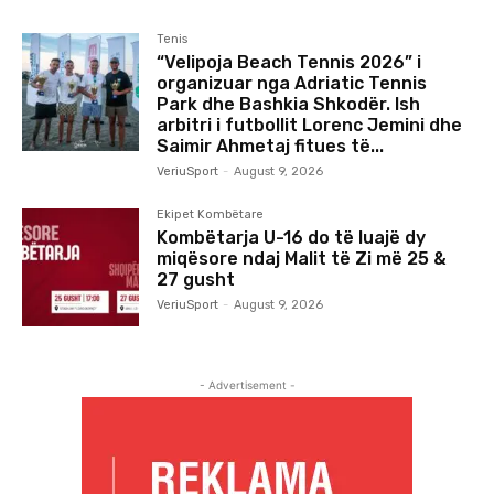
Tenis
“Velipoja Beach Tennis 2026” i
organizuar nga Adriatic Tennis
Park dhe Bashkia Shkodër. Ish
arbitri i futbollit Lorenc Jemini dhe
Saimir Ahmetaj fitues të...
VeriuSport
-
August 9, 2026
Ekipet Kombëtare
Kombëtarja U-16 do të luajë dy
miqësore ndaj Malit të Zi më 25 &
27 gusht
VeriuSport
-
August 9, 2026
- Advertisement -