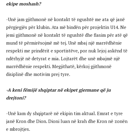
ekipe moshash?
-Unë jam gjithmonë në kontakt të ngushtë me ata që janë
përgjegjës për klubin. Ata më bindën për projektin U14. Ne
jemi gjithmonë në kontakt të ngushtë dhe flasim për atë që
mund të përmirësojmë më tej. Unë mbaj një marrëdhënie
respekti me prindërit e sportistëve, por nuk lejoj askënd të
ndërhyjë në detyrat e mia. Lojtarët dhe unë mbajmë një
marrëdhënie respekti. Megjithatë, kërkoj gjithmonë
disiplinë dhe motivim prej tyre.
-A keni fëmijë shqiptar në ekipet gjermane që ju
drejtoni?
-Unë kam dy shqiptarë në ekipin tim aktual. Emrat e tyre
janë Kron dhe Dion. Dioni luan në krah dhe Kron në zonën
e mbrojtjes.