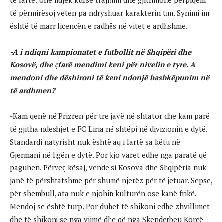
të përmirësoj veten pa ndryshuar karakterin tim. Synimi im
është të marr licencën e radhës në vitet e ardhshme.
-A i ndiqni kampionatet e futbollit në Shqipëri dhe
Kosovë, dhe çfarë mendimi keni për nivelin e tyre. A
mendoni dhe dëshironi të keni ndonjë bashkëpunim në
të ardhmen?
-Kam qenë në Prizren për tre javë në shtator dhe kam parë
të gjitha ndeshjet e FC Liria në shtëpi në divizionin e dytë.
Standardi natyrisht nuk është aq i lartë sa këtu në
Gjermani në ligën e dytë. Por kjo varet edhe nga paratë që
paguhen. Përveç kësaj, vende si Kosova dhe Shqipëria nuk
janë të përshtatshme për shumë njerëz për të jetuar. Sepse,
për shembull, ata nuk e njohin kulturën ose kanë frikë.
Mendoj se është turp. Por duhet të shikoni edhe zhvillimet
dhe të shikoni se nga vijmë dhe që nga Skenderbeu Korçë