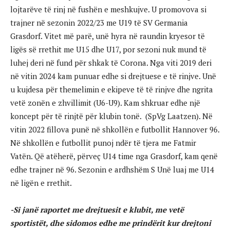
lojtarëve të rinj në fushën e meshkujve. U promovova si
trajner në sezonin 2022/23 me U19 të SV Germania
Grasdorf. Vitet më parë, unë hyra në raundin kryesor të
ligës së rrethit me U15 dhe U17, por sezoni nuk mund të
luhej deri në fund për shkak të Corona. Nga viti 2019 deri
në vitin 2024 kam punuar edhe si drejtuese e të rinjve. Unë
u kujdesa për themelimin e ekipeve të të rinjve dhe ngrita
vetë zonën e zhvillimit (U6-U9). Kam shkruar edhe një
koncept për të rinjtë për klubin tonë. (SpVg Laatzen). Në
vitin 2022 fillova punë në shkollën e futbollit Hannover 96.
Në shkollën e futbollit punoj ndër të tjera me Fatmir
Vatën. Që atëherë, përveç U14 time nga Grasdorf, kam qenë
edhe trajner në 96. Sezonin e ardhshëm S Unë luaj me U14
në ligën e rrethit.
-Si janë raportet me drejtuesit e klubit, me vetë
sportistët, dhe sidomos edhe me prindërit kur drejtoni