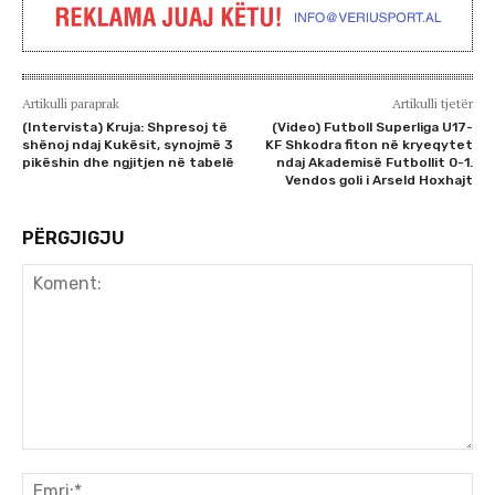
Artikulli paraprak
Artikulli tjetër
(Intervista) Kruja: Shpresoj të
(Video) Futboll Superliga U17-
shënoj ndaj Kukësit, synojmë 3
KF Shkodra fiton në kryeqytet
pikëshin dhe ngjitjen në tabelë
ndaj Akademisë Futbollit 0-1.
Vendos goli i Arseld Hoxhajt
PËRGJIGJU
Koment:
Emr