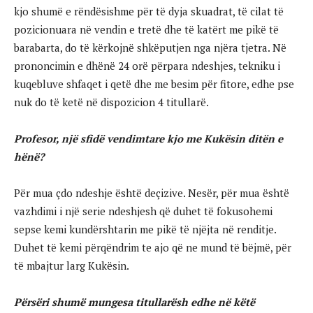
kjo shumë e rëndësishme për të dyja skuadrat, të cilat të
pozicionuara në vendin e tretë dhe të katërt me pikë të
barabarta, do të kërkojnë shkëputjen nga njëra tjetra. Në
prononcimin e dhënë 24 orë përpara ndeshjes, tekniku i
kuqebluve shfaqet i qetë dhe me besim për fitore, edhe pse
nuk do të ketë në dispozicion 4 titullarë.
Profesor, një sfidë vendimtare kjo me Kukësin ditën e
hënë?
Për mua çdo ndeshje është deçizive. Nesër, për mua është
vazhdimi i një serie ndeshjesh që duhet të fokusohemi
sepse kemi kundërshtarin me pikë të njëjta në renditje.
Duhet të kemi përqëndrim te ajo që ne mund të bëjmë, për
të mbajtur larg Kukësin.
Përsëri shumë mungesa titullarësh edhe në këtë