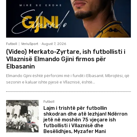
Futboll
VeriuSport
-
August 7, 2026
(Video) Merkato-Zyrtare, ish futbollisti i
Vllaznisë Elmando Gjini firmos për
Elbasanin
Elmando Gjini është përforcimi më i fundit i Elbasanit. Mbrojtësi, që
sezonin e kaluar ishte pjesë e Vllaznisë, është...
Futboll
Lajm i trishtë për futbollin
shkodran dhe atë lezhjan! Ndërron
jetë në moshën 75 vjeçare ish
futbollisti i Vllaznisë dhe
Besëlidhjes, Myzafer Mani