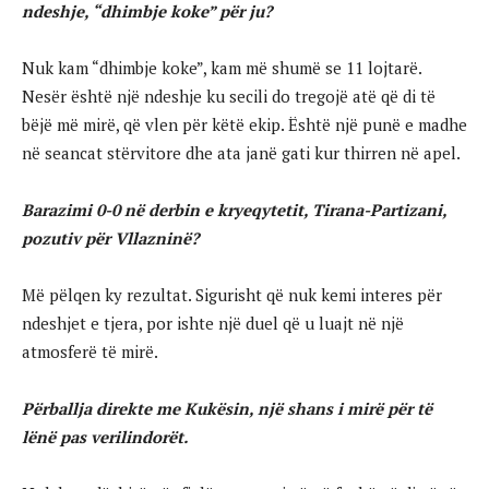
ndeshje, “dhimbje koke” për ju?
Nuk kam “dhimbje koke”, kam më shumë se 11 lojtarë.
Nesër është një ndeshje ku secili do tregojë atë që di të
bëjë më mirë, që vlen për këtë ekip. Është një punë e madhe
në seancat stërvitore dhe ata janë gati kur thirren në apel.
Barazimi 0-0 në derbin e kryeqytetit, Tirana-Partizani,
pozutiv për Vllazninë?
Më pëlqen ky rezultat. Sigurisht që nuk kemi interes për
ndeshjet e tjera, por ishte një duel që u luajt në një
atmosferë të mirë.
Përballja direkte me Kukësin, një shans i mirë për të
lënë pas verilindorët.