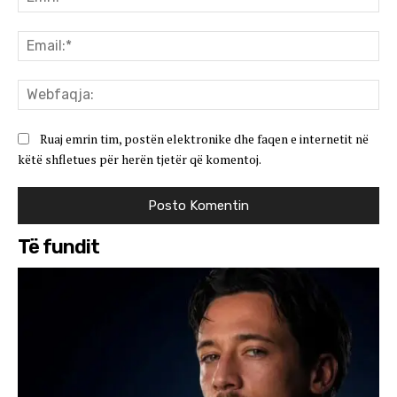
Ema
We
Ruaj emrin tim, postën elektronike dhe faqen e internetit në
këtë shfletues për herën tjetër që komentoj.
Të fundit