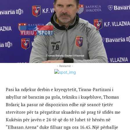
- Reklamë -
Pasi ka ndjekur derbin e kryeqytetit, Tirana-Partizani i
mbyllur në barazim pa gola, tekniku i kuqebluve, Thomas
Brdariç ka pasur në dispozicion edhe një seancë tjetër
stervitore për ta përgatitur skuadrën në prag të sfidës me
Kukësin për javën e 24-të që do të luhet të hënën në
“Elbasan Arena” duke filluar nga ora 16.45. Një përballje