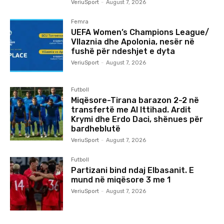
VeriuSport
-
August 7, 2026
Femra
UEFA Women’s Champions League/
Vllaznia dhe Apolonia, nesër në
fushë për ndeshjet e dyta
VeriuSport
-
August 7, 2026
Futboll
Miqësore-Tirana barazon 2-2 në
transfertë me Al Ittihad. Ardit
Krymi dhe Erdo Daci, shënues për
bardheblutë
VeriuSport
-
August 7, 2026
Futboll
Partizani bind ndaj Elbasanit. E
mund në miqësore 3 me 1
VeriuSport
-
August 7, 2026