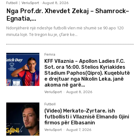
Futboll
VeriuSport
-
August 8, 2026
Nga Prof.dr. Xhevdet Zekaj – Shamrock–
Egnatia,...
Ndonjëherë një ndeshje futbolli vlen më shumë se 90 apo 120
minuta lojë. Të tregon ku je, çfarë ke...
Femra
KFF Vllaznia – Apollon Ladies F.C.
Sot, ora 16:00. Stelios Kyriakides
Stadium Paphos(Qipro). Kuqeblutë
e drejtuar nga Nikolin Leka, janë
akoma në garë...
VeriuSport
-
August 8, 2026
Futboll
(Video) Merkato-Zyrtare, ish
futbollisti i Vllaznisë Elmando Gjini
firmos për Elbasanin
VeriuSport
-
August 7, 2026