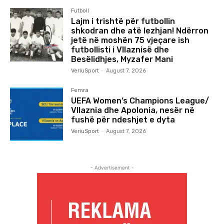
Futboll
Lajm i trishtë për futbollin
shkodran dhe atë lezhjan! Ndërron
jetë në moshën 75 vjeçare ish
futbollisti i Vllaznisë dhe
Besëlidhjes, Myzafer Mani
VeriuSport
-
August 7, 2026
Femra
UEFA Women’s Champions League/
Vllaznia dhe Apolonia, nesër në
fushë për ndeshjet e dyta
VeriuSport
-
August 7, 2026
- Advertisement -