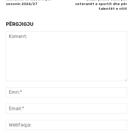
sezonin 2026/27
veteranët e sportit dhe për
talentët e vitit
PËRGJIGJU
Koment:
Emr
Ema
We