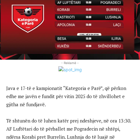
- Reklamë -
Java e 17-të e kampionatit “Kategoria e Parë”, që përkon
edhe me javën e fundit për vitin 2025 do të zhvillohet e
gjitha në fundjavë.
Të shtunën do të luhen katër prej ndeshjeve, në ora 13:30.
AF Luftëtari do të përballet me Pogradecin në shtëpi,
ndërsa Korabi pret Burrelin. Lushnja do të luajë në