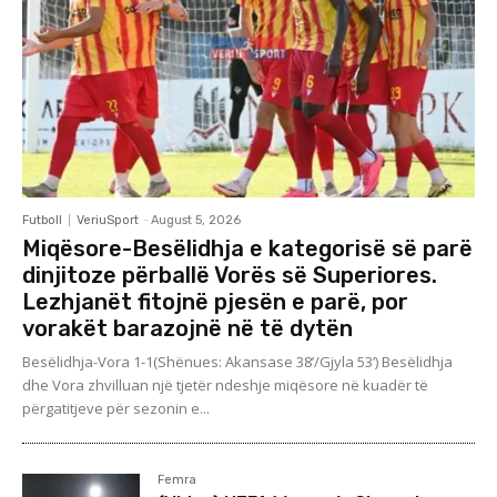
Futboll
VeriuSport
-
August 5, 2026
Miqësore-Besëlidhja e kategorisë së parë
dinjitoze përballë Vorës së Superiores.
Lezhjanët fitojnë pjesën e parë, por
vorakët barazojnë në të dytën
Besëlidhja-Vora 1-1(Shënues: Akansase 38’/Gjyla 53’) Besëlidhja
dhe Vora zhvilluan një tjetër ndeshje miqësore në kuadër të
përgatitjeve për sezonin e...
Femra