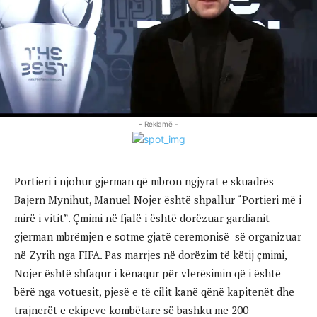
- Reklamë -
Portieri i njohur gjerman që mbron ngjyrat e skuadrës
Bajern Mynihut, Manuel Nojer është shpallur “Portieri më i
mirë i vitit”. Çmimi në fjalë i është dorëzuar gardianit
gjerman mbrëmjen e sotme gjatë ceremonisë së organizuar
në Zyrih nga FIFA. Pas marrjes në dorëzim të këtij çmimi,
Nojer është shfaqur i kënaqur për vlerësimin që i është
bërë nga votuesit, pjesë e të cilit kanë qënë kapitenët dhe
trajnerët e ekipeve kombëtare së bashku me 200