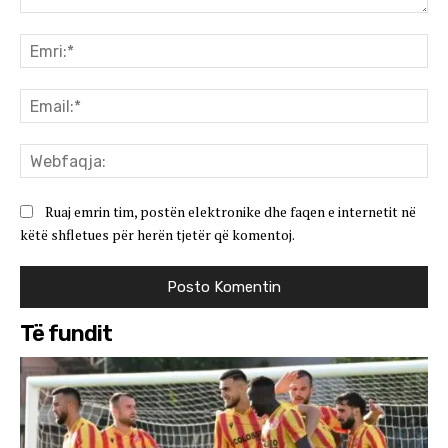
Koment:
Emr
Ema
We
Ruaj emrin tim, postën elektronike dhe faqen e internetit në
këtë shfletues për herën tjetër që komentoj.
Të fundit