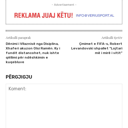
- Advertisement -
Artikulli paraprak
Artikulli tjetër
Dënimi i Vllaznisë nga Disiplina,
Çmimet e FIFA-s, Robert
Xhaferi akuzon Olsi Ramën. Ky i
Levandovski shpallet “Lojtari
fundit distancohet, nuk ishte
më i mirë i vitit”
qëllimi për ndëshkimin e
kuqebluve
PËRGJIGJU