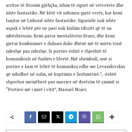
arritur të fitonim gjithçka, ishim të sigurt në vetvetete dhe
ishte fantastike. Në këtë vit sidomos gjatë verës, kur kemi
luajtur në Lisbonë ishte fantastike. Sigurisht nuk ishte
aspak e lehtë për ne pasi nuk kishim tifozët që të na
mbështesnin. Kemi patur mentalitetin fitues, dhe kemi
gjetur kombinimet e duhura duke dhënë më të mirën tonë
ndeshje pas ndeshje. Si portier është e thjeshtë të
komunikosh në fushën e blertë. Një shembull, unë si
portier e kam të lehtë të komunikoj edhe me Levandovskin
që ndodhet në sulm, në kuptimin e lirshmërisë.”, -është
shprehur menjëherë pas marrjes në dorëzim të çmimit si
“Portieri më i mirë i vitit”, Manuel Nojer.