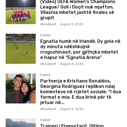
(Video) UEFA Women’s Champions
League/ Goli i Doçit nuk mjafton,
Vllaznia mbetet jashtë finales së
grupit
VeriuSport
-
August 5, 2026
Futboll
Egnatia humb në Irlandë, Dy gola në
dy minuta ndëshkojnë
rrogozhinasit, por gjithçka mbetet
e hapur në “Egnatia Arena”
VeriuSport
-
August 4, 2026
Futboll
Partnerja e Kristiano Ronaldos,
Georgina Rodriguez replikon ndaj
komenteve në rrjetet sociale: “I dua
format e mia. E dua lirinë për të
jetuar në...
VeriuSport
-
August 4, 2026
Futboll
Trajneri i Flamurtarit, Oltijon