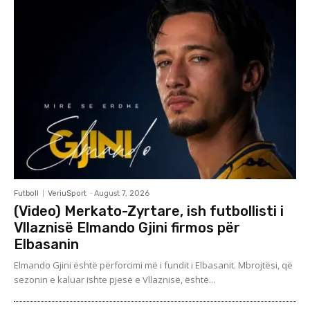
Futboll
VeriuSport
-
August 7, 2026
(Video) Merkato-Zyrtare, ish futbollisti i
Vllaznisë Elmando Gjini firmos për
Elbasanin
Elmando Gjini është përforcimi më i fundit i Elbasanit. Mbrojtësi, që
sezonin e kaluar ishte pjesë e Vllaznisë, është...