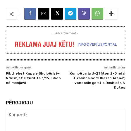
- Advertisement -
Artikulli paraprak
Artikulli tjetër
Rikthehet Kupa e Shqipërisë-
Kombëtarja U-21 fiton 2-0 ndaj
Ndeshjet e turit të 1/16, luhen
Ukrainës në “Elbasan Arena”,
në mesjavë
vendosin golat e Rashicës &
Kotes
PËRGJIGJU