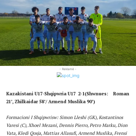
- Reklamë -
Kazakistani U17-Shqipwria U17 2-1(Shwnues: Roman
21’, Zhilkaidar 58’/ Armend Muslika 90’)
Formacioni I Shqipwrisw: Simon Lleshi (GK), Kostantinos
Varesi (C), Xhoel Mezani, Dennis Pierro, Petro Marku, Dion
Vata, Kledi Qosja, Mattias Allasufi, Armend Muslika, Frensi