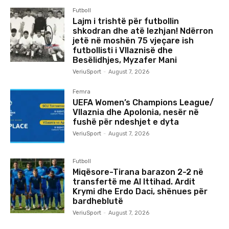
Futboll
Lajm i trishtë për futbollin
shkodran dhe atë lezhjan! Ndërron
jetë në moshën 75 vjeçare ish
futbollisti i Vllaznisë dhe
Besëlidhjes, Myzafer Mani
VeriuSport
-
August 7, 2026
Femra
UEFA Women’s Champions League/
Vllaznia dhe Apolonia, nesër në
fushë për ndeshjet e dyta
VeriuSport
-
August 7, 2026
Futboll
Miqësore-Tirana barazon 2-2 në
transfertë me Al Ittihad. Ardit
Krymi dhe Erdo Daci, shënues për
bardheblutë
VeriuSport
-
August 7, 2026