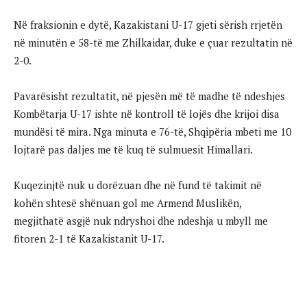
Në fraksionin e dytë, Kazakistani U-17 gjeti sërish rrjetën
në minutën e 58-të me Zhilkaidar, duke e çuar rezultatin në
2-0.
Pavarësisht rezultatit, në pjesën më të madhe të ndeshjes
Kombëtarja U-17 ishte në kontroll të lojës dhe krijoi disa
mundësi të mira. Nga minuta e 76-të, Shqipëria mbeti me 10
lojtarë pas daljes me të kuq të sulmuesit Himallari.
Kuqezinjtë nuk u dorëzuan dhe në fund të takimit në
kohën shtesë shënuan gol me Armend Muslikën,
megjithatë asgjë nuk ndryshoi dhe ndeshja u mbyll me
fitoren 2-1 të Kazakistanit U-17.