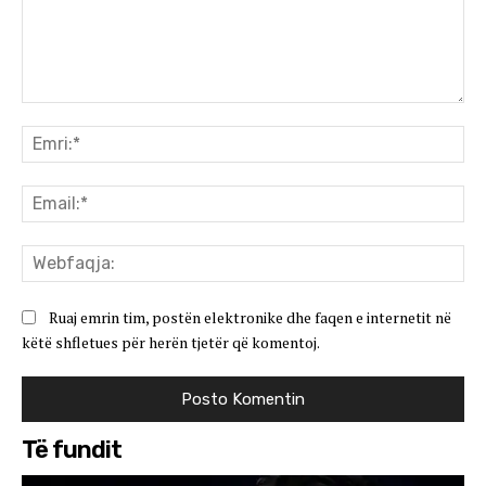
Koment:
Emr
Ema
We
Ruaj emrin tim, postën elektronike dhe faqen e internetit në
këtë shfletues për herën tjetër që komentoj.
Të fundit