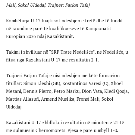
Mali, Sokol Uldedaj. Trajner: Fatjon Tafaj
Kombëtarja U-17 luajti sot ndeshjen e tretë dhe të fundit
në raundin e parë të kualifikueseve të Kampionatit
Europian 2026 ndaj Kazakistanit.
Takimi i zhvilluar në “SRP Trate Nedelišće”, në Nedelišće, u
fitua nga Kazakistani U-17 me rezultatin 2-1.
Trajneri Fatjon Tafaj e nisi ndeshjen me këtë formacion
titullar: Simon Lleshi (GK), Kostantinos Varesi (C), Xhoel
Mezani, Dennis Pierro, Petro Marku, Dion Vata, Kledi Qosja,
Mattias Allasufi, Armend Muslika, Frensi Mali, Sokol
Uldedaj.
Kazakistani U-17 zhbllokoi rezultatin në minutën e 21-të
me sulmuesin Chernomorets. Pjesa e parë u mbyll 1-0.