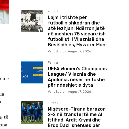
Futboll
Lajm i trishtë për
futbollin shkodran dhe
atë lezhjan! Ndërron jetë
në moshën 75 vjeçare ish
futbollisti i Vllaznisë dhe
Besëlidhjes, Myzafer Mani
VeriuSport
-
August 7, 2026
Femra
UEFA Women’s Champions
League/ Vllaznia dhe
tën e
Apolonia, nesër në fushë
për ndeshjet e dyta
VeriuSport
-
August 7, 2026
ua
.
Futboll
Miqësore-Tirana barazon
2-2 në transfertë me Al
, të
Ittihad. Ardit Krymi dhe
ropa
Erdo Daci, shënues për