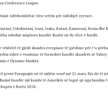
pa Conference League.
shtimit ndërkombëtar vlen vetëm për ndeshjet zyrtare.
kistani, Uzbekistani, Irani, Iraku, Katari, Kameruni, Kenia dhe 
jitha ndeshje miqësore kundër Rusisë në dy vitet e fundit.
 vështirë të gjesh skuadra evropiane të gatshme për t’u përba
erbia është e vendosur të formohet kundër skuadrës së Valery
umin e Dynamo Moskës.
ë presë Paraguajin në të njëjtin vend më 25 mars. Kjo do të je
 Rusisë kundër një kombi të Amerikës së Jugut që nga humbja 
 Kupën e Botës 2018.