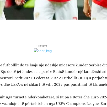
- Reklamë -
 futbolllit do të luajë një ndeshje miqësore kundër Serbisë di
Kjo do të jetë ndeshja e parë e Rusisë kundër një kundërshtari
ëntori i vitit 2021. Federata Ruse e Futbollit (RFU) u përjasht
-s dhe UEFA-s në shkurt të vitit 2022 pas pushtimit të Ukrainës
mit nga turnetë ndërkombëtare, si Kupa e Botës dhe Euro 2024
use vazhdojnë të përjashtohen nga UEFA Champions League, Eu