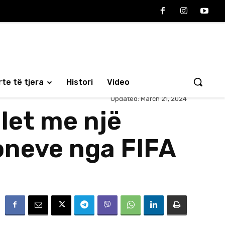
te të tjera
Histori
Video
Updated:
March 21, 2024
llet me një
oneve nga FIFA