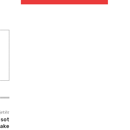
jetër
 sot
iake