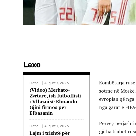
Lexo
Kombëtarja ruse e
Futboll
August 7, 2026
(Video) Merkato-
sotme në Moskë. 
Zyrtare, ish futbollisti
evropian që nga n
i Vllaznisë Elmando
Gjini firmos për
nga garat e FIFA
Elbasanin
Përveç përjashti
Futboll
August 7, 2026
gjitha klubet r
Lajm i trishtë për