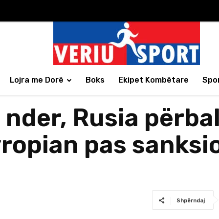
Lojra me Dorë
Boks
Ekipet Kombëtare
Spor
ë nder, Rusia përba
ropian pas sanksi
Shpërndaj