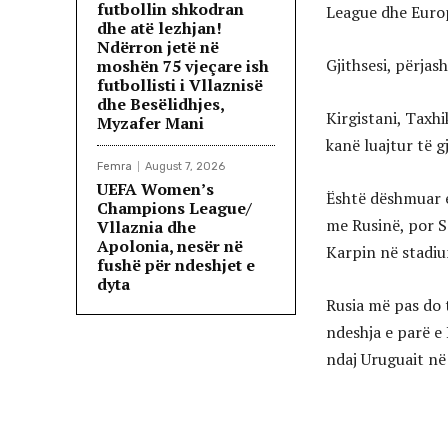
futbollin shkodran
League dhe Euro
dhe atë lezhjan!
Ndërron jetë në
Gjithsesi, përja
moshën 75 vjeçare ish
futbollisti i Vllaznisë
dhe Besëlidhjes,
Kirgistani, Taxhi
Myzafer Mani
kanë luajtur të g
Femra
August 7, 2026
UEFA Women’s
Është dëshmuar e
Champions League/
me Rusinë, por S
Vllaznia dhe
Apolonia, nesër në
Karpin në stadi
fushë për ndeshjet e
dyta
Rusia më pas do t
ndeshja e parë e
ndaj Uruguait në