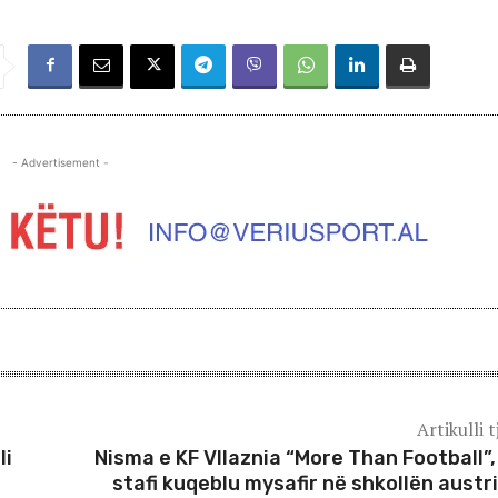
- Advertisement -
Artikulli t
li
Nisma e KF Vllaznia “More Than Football”,
stafi kuqeblu mysafir në shkollën austr