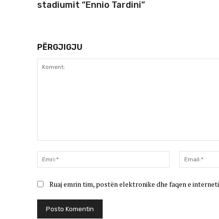
stadiumit “Ennio Tardini”
PËRGJIGJU
Koment:
Emri:*
Ruaj emrin tim, postën elektronike dhe faqen e interneti