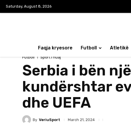
Saturday, August 8, 2026
Faqja kryesore
Futboll
Atletikë
Futboll
Sport i huaj
Serbia i bën nj
kundërshtar ev
dhe UEFA
By
VeriuSport
March 21, 2024