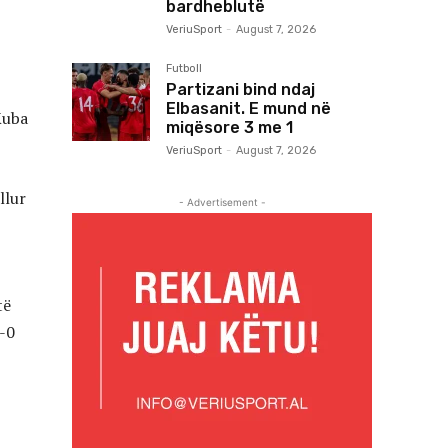
bardheblutë
VeriuSport
-
August 7, 2026
Futboll
Partizani bind ndaj
Elbasanit. E mund në
Kuba
miqësore 3 me 1
VeriuSport
-
August 7, 2026
llur
- Advertisement -
të
3-0