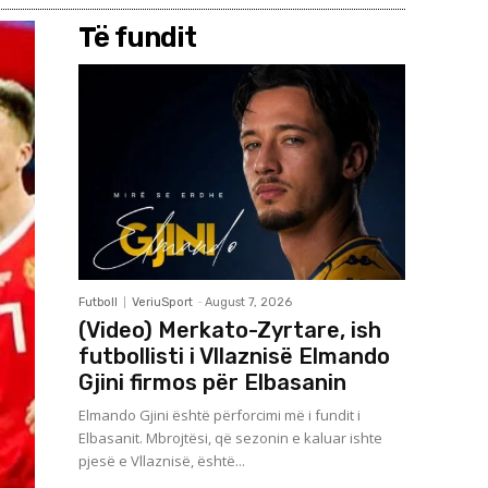
Të fundit
Futboll
VeriuSport
-
August 7, 2026
(Video) Merkato-Zyrtare, ish
futbollisti i Vllaznisë Elmando
Gjini firmos për Elbasanin
Elmando Gjini është përforcimi më i fundit i
Elbasanit. Mbrojtësi, që sezonin e kaluar ishte
pjesë e Vllaznisë, është...