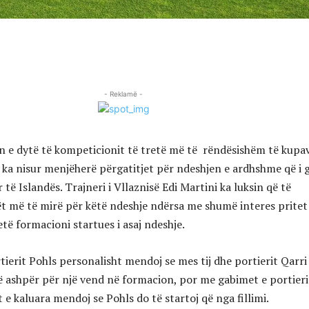
- Reklamë -
rin e dytë të kompeticionit të tretë më të rëndësishëm të kupa
 ka nisur menjëherë përgatitjet për ndeshjen e ardhshme që i 
 të Islandës. Trajneri i Vllaznisë Edi Martini ka luksin që të
ët më të mirë për këtë ndeshje ndërsa me shumë interes pritet
jetë formacioni startues i asaj ndeshje.
tierit Pohls personalisht mendoj se mes tij dhe portierit Qarri
 të ashpër për një vend në formacion, por me gabimet e portieri
 e kaluara mendoj se Pohls do të startoj që nga fillimi.