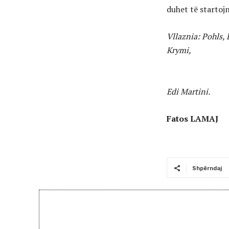
duhet të startojn
Vllaznia: Pohls, 
K
Mala, J
Edi Martini.
Fatos LAMAJ
Shpërndaj