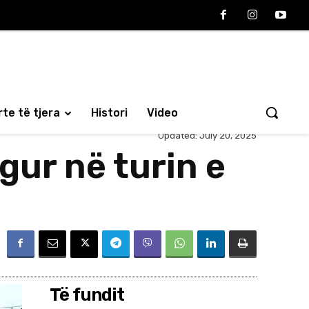
te të tjera
Histori
Video
Updated:
July 20, 2025
gur në turin e
Të fundit