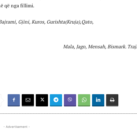
ë që nga fillimi.
Bajrami, Gjini, Kuros, Gurishta(Kruja),Qato,
rymi
ago, Mensah, Bismark. Trajne
- Advertisement -