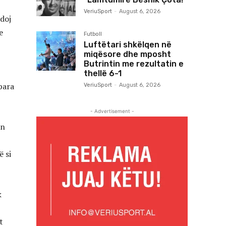
VeriuSport
-
August 6, 2026
ndoj
e
Futboll
Luftëtari shkëlqen në
miqësore dhe mposht
Butrintin me rezultatin e
thellë 6-1
para
VeriuSport
-
August 6, 2026
- Advertisement -
an
 si
k
t