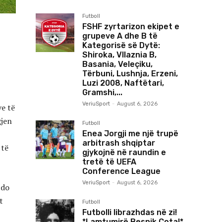
Futboll
FSHF zyrtarizon ekipet e
grupeve A dhe B të
Kategorisë së Dytë:
Shiroka, Vllaznia B,
Basania, Veleçiku,
Tërbuni, Lushnja, Erzeni,
Luzi 2008, Naftëtari,
Gramshi,...
VeriuSport
-
August 6, 2026
ve të
gjen
Futboll
Enea Jorgji me një trupë
arbitrash shqiptar
 të
gjykojnë në raundin e
tretë të UEFA
Conference League
VeriuSport
-
August 6, 2026
 do
t
Futboll
Futbolli librazhdas në zi!
*Lamtumirë Besnik Çota!*