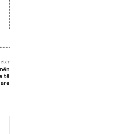
jetër
inën
e të
tare