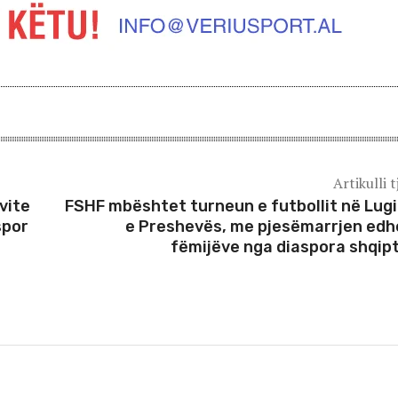
Artikulli t
vite
FSHF mbështet turneun e futbollit në Lug
spor
e Preshevës, me pjesëmarrjen edh
fëmijëve nga diaspora shqip