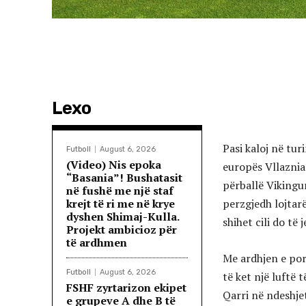
Lexo
Pasi kaloj në tu
Futboll
August 6, 2026
(Video) Nis epoka
europës Vllaznia
“Basania”! Bushatasit
përballë Vikingur
në fushë me një staf
krejt të ri me në krye
perzgjedh lojtar
dyshen Shimaj-Kulla.
shihet cili do të 
Projekt ambicioz për
të ardhmen
Me ardhjen e por
Futboll
August 6, 2026
të ket një luftë
FSHF zyrtarizon ekipet
Qarri në ndeshjet
e grupeve A dhe B të