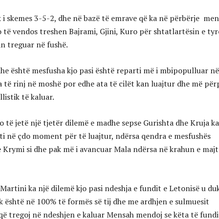
ik i skemes 3-5-2, dhe në bazë të emrave që ka në përbërje me
 të vendos treshen Bajrami, Gjini, Kuro për shtatlartësin e tyr
an treguar në fushë.
e është mesfusha kjo pasi është reparti më i mbipopulluar në
 të rinj në moshë por edhe ata të cilët kan luajtur dhe më për
listik të kaluar.
o të jetë një tjetër dilemë e madhe sepse Gurishta dhe Kruja k
ati në çdo moment për të luajtur, ndërsa qendra e mesfushës
Krymi si dhe pak më i avancuar Mala ndërsa në krahun e majtë
Martini ka një dilemë kjo pasi ndeshja e fundit e Letonisë u du
uk është në 100% të formës së tij dhe me ardhjen e sulmuesit
që tregoj në ndeshjen e kaluar Mensah mendoj se këta të fundi