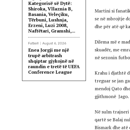
Kategorisë së Dytë:
Shiroka, Vllaznia B,
Martini si fanat
Basania, Veleçiku,
se në mbrojtje do
Tërbuni, Lushnja,
Erzeni, Luzi 2008,
dhe për atë që k
Naftëtari, Gramshi,...
Dilema më e madh
Futboll
August 6, 2026
skuadër, me emra
Enea Jorgji me një
trupë arbitrash
në sezonin futbol
shqiptar gjykojnë në
raundin e tretë të UEFA
Conference League
Krahu i djathtë d
treguar se jan g
mendoj Qato dhe 
gjithmonë Jago.
Në sulm trajneri 
qartë se Balaj n
Bismark dhe atë 