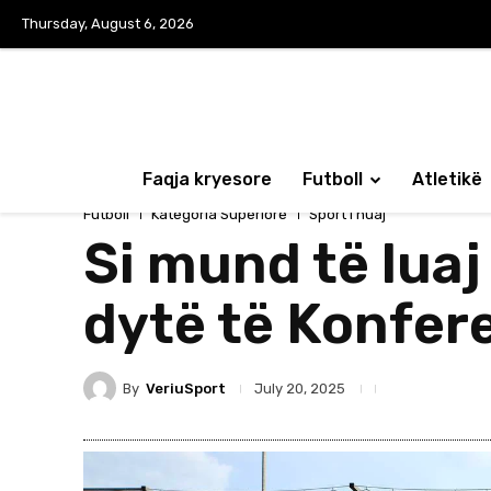
Thursday, August 6, 2026
Faqja kryesore
Futboll
Atletikë
Futboll
Kategoria Superiore
Sport i huaj
Si mund të luaj
dytë të Konfer
By
VeriuSport
July 20, 2025