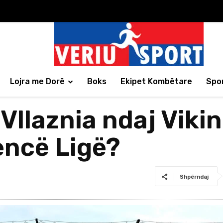
Lojra me Dorë
Boks
Ekipet Kombëtare
Spor
 Vllaznia ndaj Vikin
encë Ligë?
Shpërndaj