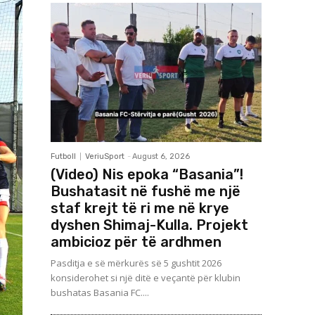
Futboll
VeriuSport
-
August 6, 2026
(Video) Nis epoka “Basania”!
Bushatasit në fushë me një
staf krejt të ri me në krye
dyshen Shimaj-Kulla. Projekt
ambicioz për të ardhmen
Pasditja e së mërkurës së 5 gushtit 2026
konsiderohet si një ditë e veçantë për klubin
bushatas Basania FC....