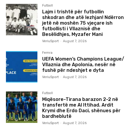
Futboll
Lajm i trishtë për futbollin
shkodran dhe atë lezhjan! Ndërron
jetë në moshën 75 vjeçare ish
futbollisti i Vllaznisë dhe
Besëlidhjes, Myzafer Mani
VeriuSport
-
August 7, 2026
Femra
UEFA Women’s Champions League/
Vllaznia dhe Apolonia, nesër në
fushë për ndeshjet e dyta
VeriuSport
-
August 7, 2026
Futboll
Miqësore-Tirana barazon 2-2 në
transfertë me Al Ittihad. Ardit
Krymi dhe Erdo Daci, shënues për
bardheblutë
VeriuSport
-
August 7, 2026