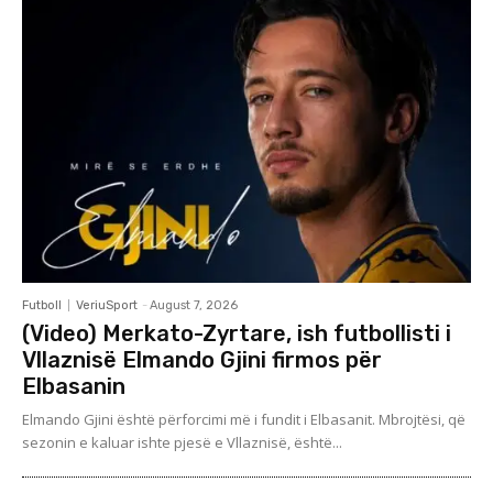
Futboll
VeriuSport
-
August 7, 2026
(Video) Merkato-Zyrtare, ish futbollisti i
Vllaznisë Elmando Gjini firmos për
Elbasanin
Elmando Gjini është përforcimi më i fundit i Elbasanit. Mbrojtësi, që
sezonin e kaluar ishte pjesë e Vllaznisë, është...