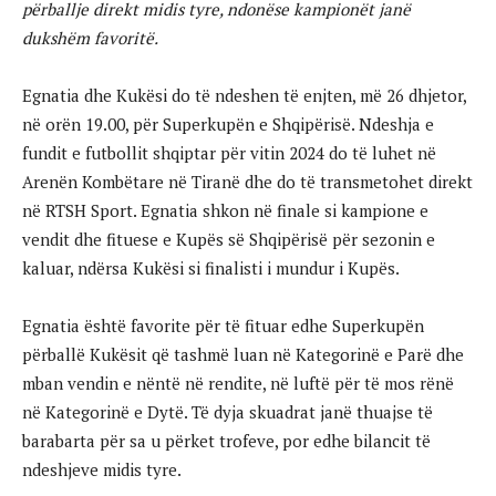
përballje direkt midis tyre, ndonëse kampionët janë
dukshëm favoritë.
Egnatia dhe Kukësi do të ndeshen të enjten, më 26 dhjetor,
në orën 19.00, për Superkupën e Shqipërisë. Ndeshja e
fundit e futbollit shqiptar për vitin 2024 do të luhet në
Arenën Kombëtare në Tiranë dhe do të transmetohet direkt
në RTSH Sport. Egnatia shkon në finale si kampione e
vendit dhe fituese e Kupës së Shqipërisë për sezonin e
kaluar, ndërsa Kukësi si finalisti i mundur i Kupës.
Egnatia është favorite për të fituar edhe Superkupën
përballë Kukësit që tashmë luan në Kategorinë e Parë dhe
mban vendin e nëntë në rendite, në luftë për të mos rënë
në Kategorinë e Dytë. Të dyja skuadrat janë thuajse të
barabarta për sa u përket trofeve, por edhe bilancit të
ndeshjeve midis tyre.