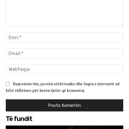
Koment:
Emr
Ema
We
Ruaj emrin tim, postën elektronike dhe faqen e internetit në
këtë shfletues për herën tjetër që komentoj.
Të fundit