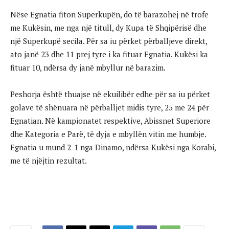
Nëse Egnatia fiton Superkupën, do të barazohej në trofe
me Kukësin, me nga një titull, dy Kupa të Shqipërisë dhe
një Superkupë secila. Për sa iu përket përballjeve direkt,
ato janë 23 dhe 11 prej tyre i ka fituar Egnatia. Kukësi ka
fituar 10, ndërsa dy janë mbyllur në barazim.
Peshorja është thuajse në ekuilibër edhe për sa iu përket
golave të shënuara në përballjet midis tyre, 25 me 24 për
Egnatian. Në kampionatet respektive, Abissnet Superiore
dhe Kategoria e Parë, të dyja e mbyllën vitin me humbje.
Egnatia u mund 2-1 nga Dinamo, ndërsa Kukësi nga Korabi,
me të njëjtin rezultat.