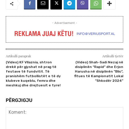
- Advertisement -
Artikulli paraprak
Artikulli tjetër
(Video) KF Vllaznia, shtron
(Video) Shah-Sadi Nezaj në
drekë për gjyshat në prag të
disiplinën “Rapid” dhe Erjon
festave të fundvitit. Të
Harusha në disiplinën “Blic”,
pranishëm futbollistët e të dy
fitues të Kampionatit Lokal
klubeve kuqeblu, femra dhe
“Shkodër 2024”
meshkuj dhe drejtuesit e tyre!
PËRGJIGJU