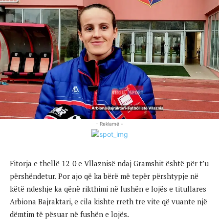
- Reklamë -
Fitorja e thellë 12-0 e Vllaznisë ndaj Gramshit është për t’u
përshëndetur. Por ajo që ka bërë më tepër përshtypje në
këtë ndeshje ka qënë rikthimi në fushën e lojës e titullares
Arbiona Bajraktari, e cila kishte rreth tre vite që vuante një
dëmtim të pësuar në fushën e lojës.