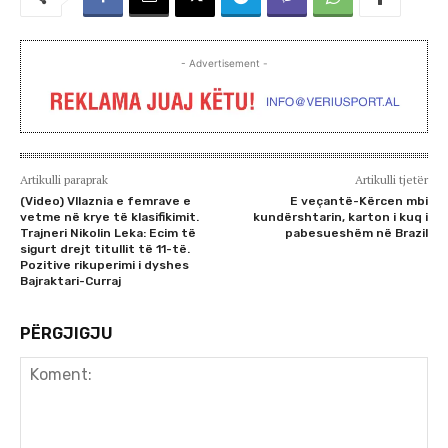
- Advertisement -
Artikulli paraprak
Artikulli tjetër
(Video) Vllaznia e femrave e
E veçantë-Kërcen mbi
vetme në krye të klasifikimit.
kundërshtarin, karton i kuq i
Trajneri Nikolin Leka: Ecim të
pabesueshëm në Brazil
sigurt drejt titullit të 11-të.
Pozitive rikuperimi i dyshes
Bajraktari-Curraj
PËRGJIGJU