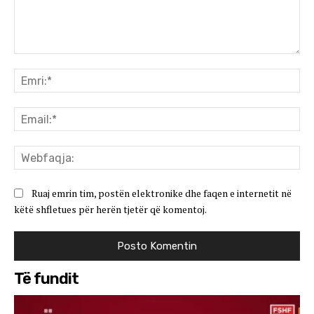
Koment:
Emr
Ema
We
Ruaj emrin tim, postën elektronike dhe faqen e internetit në
këtë shfletues për herën tjetër që komentoj.
Të fundit