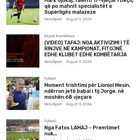
Mark Gjokaj, talenti 17-vjeçar i Deçiç
që po mahnit specialistët e
Superligës malazeze
VeriuSport
-
August 9, 2026
Ekipet Kombëtare
(VIDEO) TAFAJ: NGA AKTIVIZIMI I TË
RINJVE NË KAMPIONAT, FITOJNË
EDHE KLUBET EDHE KOMBËTARJA
VeriuSport
-
August 9, 2026
Futboll
Moment trishtimi për Lioniol Mesin,
ndërron jetë babai i tij Jorge, në
moshën 68 vjeçare
VeriuSport
-
August 9, 2026
Futboll
Nga Fatos LAMAJ – Premtimet
nuk...