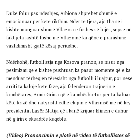
Duke folur pas ndeshjes, Arbiona shprehet shumë e
emocionuar për këtë rikthim. Ndër të tjera, ajo tha se i
kishte munguar shumë Vllaznia e fushës së lojës, sepse në
fakt jeta jashtë fushe me Vllazninë ka qënë e pranishme
vazhdimisht gjatë kësaj periudhe.
Ndërkohë, futbollistja nga Kosova pranon, se nisur nga
pesimizmi që e kishte pushtuar, ka pasur momente që e ka
menduar tërheqjen tërësisht nga futbolli i luajtur, por nëse
arriti ta kalojë këtë fazë, ajo falenderon trajnerin e
kombëtares, Armir Grima që e ka mbështetur për ta kaluar
këtë krizë dhe natyrisht edhe ekipin e Vllaznisë me në kry
presidentin Lazër Matija që i kanë krijuar klimen e duhur
në gjirin e skuadrës kuqeblu.
(Video) Prononcimin e plotë në video të futbollistes së