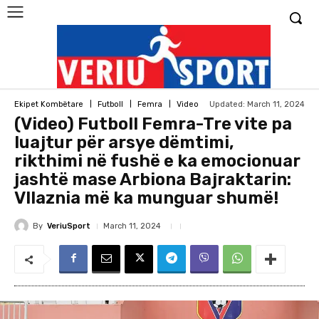
Updated:
March 11, 2024
Ekipet Kombëtare
Futboll
Femra
Video
(Video) Futboll Femra-Tre vite pa
luajtur për arsye dëmtimi,
rikthimi në fushë e ka emocionuar
jashtë mase Arbiona Bajraktarin:
Vllaznia më ka munguar shumë!
By
VeriuSport
March 11, 2024