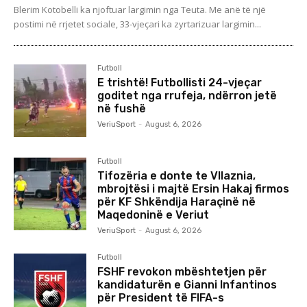
Blerim Kotobelli ka njoftuar largimin nga Teuta. Me anë të një
postimi në rrjetet sociale, 33-vjeçari ka zyrtarizuar largimin...
Futboll
E trishtë! Futbollisti 24-vjeçar
goditet nga rrufeja, ndërron jetë
në fushë
VeriuSport
-
August 6, 2026
Futboll
Tifozëria e donte te Vllaznia,
mbrojtësi i majtë Ersin Hakaj firmos
për KF Shkëndija Haraçinë në
Maqedoninë e Veriut
VeriuSport
-
August 6, 2026
Futboll
FSHF revokon mbështetjen për
kandidaturën e Gianni Infantinos
për President të FIFA-s