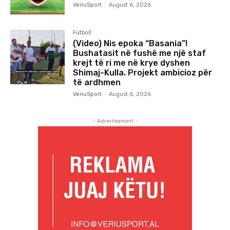
VeriuSport
-
August 6, 2026
Futboll
(Video) Nis epoka “Basania”!
Bushatasit në fushë me një staf
krejt të ri me në krye dyshen
Shimaj-Kulla. Projekt ambicioz për
të ardhmen
VeriuSport
-
August 6, 2026
- Advertisement -