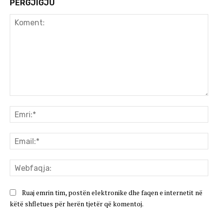
PËRGJIGJU
Koment:
Emr
Ema
We
Ruaj emrin tim, postën elektronike dhe faqen e internetit në
këtë shfletues për herën tjetër që komentoj.