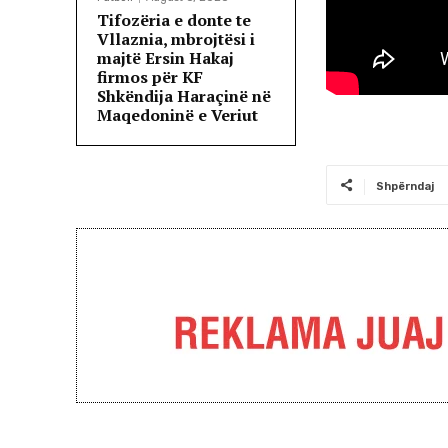
Tifozëria e donte te
Vllaznia, mbrojtësi i
majtë Ersin Hakaj
firmos për KF
Shkëndija Haraçinë në
Maqedoninë e Veriut
Shpërndaj