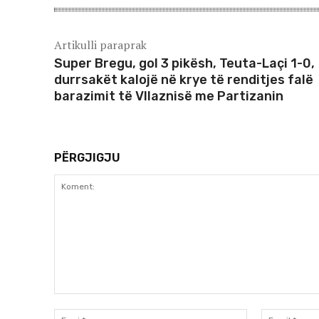
Artikulli paraprak
Super Bregu, gol 3 pikësh, Teuta-Laçi 1-0,
durrsakët kalojë në krye të renditjes falë
barazimit të Vllaznisë me Partizanin
PËRGJIGJU
Koment:
Emri:*