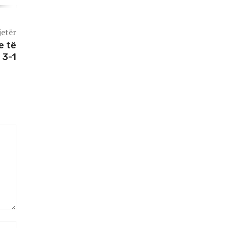
jetër
e të
 3-1
Webfaqja: