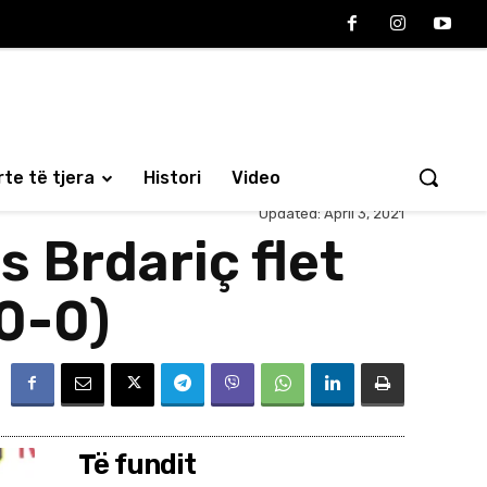
te të tjera
Histori
Video
Updated:
April 3, 2021
s Brdariç flet
(0-0)
Të fundit