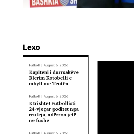
Lexo
Futboll
August 6, 2026
Kapiteni i durrsakëve
Blerim Kotobelli e
mbyll me Teutën
Futboll
August 6, 2026
E trishtë! Futbollisti
24-vjeçar goditet nga
rrufeja, ndërron jetë
në fushë
Futboll
August 6, 2026