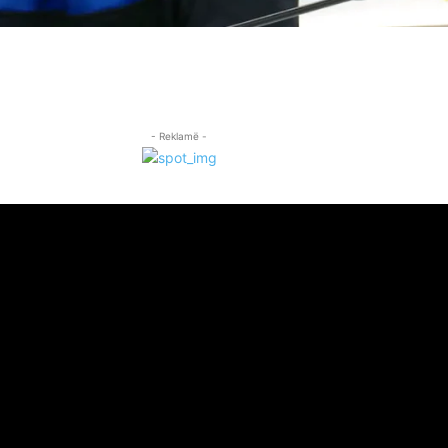
- Reklamë -