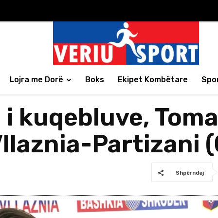
Lojra me Dorë
Boks
Ekipet Kombëtare
Spor
i i kuqebluve, Toma
llaznia-Partizani 
Shpërndaj