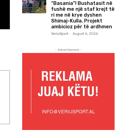
“Basania”! Bushatasit në
fushë me një staf krejt të
ri me në krye dyshen
Shimaj-Kulla. Projekt
ambicioz për të ardhmen
VeriuSport
-
August 6, 2026
- Advertisement -