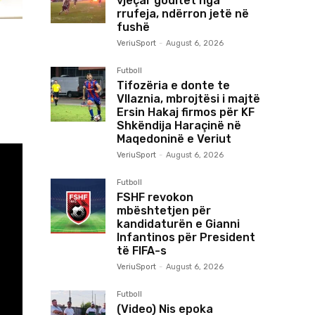
vjeçar goditet nga
rrufeja, ndërron jetë në
fushë
VeriuSport
-
August 6, 2026
Futboll
Tifozëria e donte te
Vllaznia, mbrojtësi i majtë
Ersin Hakaj firmos për KF
Shkëndija Haraçinë në
Maqedoninë e Veriut
VeriuSport
-
August 6, 2026
Futboll
FSHF revokon
mbështetjen për
kandidaturën e Gianni
Infantinos për President
të FIFA-s
VeriuSport
-
August 6, 2026
Futboll
(Video) Nis epoka