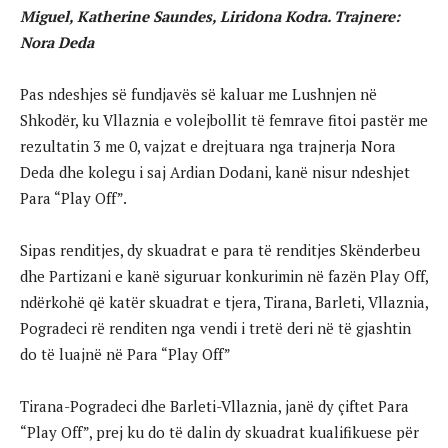
Miguel, Katherine Saundes, Liridona Kodra. Trajnere:
Nora Deda
Pas ndeshjes së fundjavës së kaluar me Lushnjen në
Shkodër, ku Vllaznia e volejbollit të femrave fitoi pastër me
rezultatin 3 me 0, vajzat e drejtuara nga trajnerja Nora
Deda dhe kolegu i saj Ardian Dodani, kanë nisur ndeshjet
Para “Play Off”.
Sipas renditjes, dy skuadrat e para të renditjes Skënderbeu
dhe Partizani e kanë siguruar konkurimin në fazën Play Off,
ndërkohë që katër skuadrat e tjera, Tirana, Barleti, Vllaznia,
Pogradeci rë renditen nga vendi i tretë deri në të gjashtin
do të luajnë në Para “Play Off”
Tirana-Pogradeci dhe Barleti-Vllaznia, janë dy çiftet Para
“Play Off”, prej ku do të dalin dy skuadrat kualifikuese për