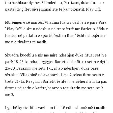
t’iu bashkuar dyshes Skënderbeu, Partizani, duke formuar
pastaj dy çiftet gjysëmfinaliste te kampionatit, Play Off.
Mbrëmjen e së martës, Vllaznia luajti ndeshjen e parë Para
“Play Off” duke u ndeshur në transfertë me Barletin. Sfida e
luajtur në pallatin e sportit “Asllan Rusi” është shoqëruar
me një rivalitet të madh.
Skuadra kuqeblu e nis më mirë ndeshjen duke fituar setin e
parë 18-25, kundrapërgjigjet Barleti duke fituar setin e dytë
25-20. Barazimi me seti, 1-1, rihap ndeshjen, duke parë
sërishmi Vllazninë në avantazh 1 me 2 teksa fiton setin e
tretë 21-15. Reagimi i Barletit është i menjëhershëm ku pas
fitores në setin e katërt, barazon rezultatin me sete ne 2
me 2.
I gjithë ky rivalitet vazhdon të jetë edhe shumë më i madh