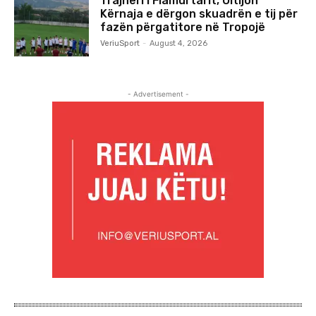
Trajneri i Flamurtarit, Oltijon
Kërnaja e dërgon skuadrën e tij për
fazën përgatitore në Tropojë
VeriuSport
-
August 4, 2026
- Advertisement -