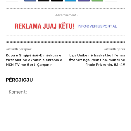
- Advertisement -
Artikulli paraprak
Artikulli tjetër
Kupa e Shqipërisë-E mërkura e
Liga Unike në basketboll femra
futbollit në ekranin e ekranin e
fitohet nga Prishtina, mundi në
MCN TV me Gerti Çarçanin
finale Prizrenin, 82-49
PËRGJIGJU