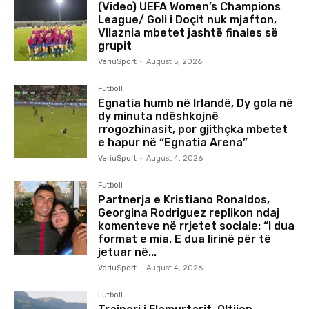
(Video) UEFA Women’s Champions
League/ Goli i Doçit nuk mjafton,
Vllaznia mbetet jashtë finales së
grupit
VeriuSport
-
August 5, 2026
Futboll
Egnatia humb në Irlandë, Dy gola në
dy minuta ndëshkojnë
rrogozhinasit, por gjithçka mbetet
e hapur në “Egnatia Arena”
VeriuSport
-
August 4, 2026
Futboll
Partnerja e Kristiano Ronaldos,
Georgina Rodriguez replikon ndaj
komenteve në rrjetet sociale: “I dua
format e mia. E dua lirinë për të
jetuar në...
VeriuSport
-
August 4, 2026
Futboll