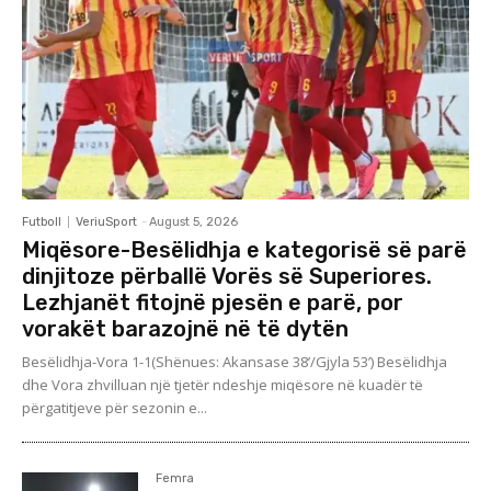
Futboll
VeriuSport
-
August 5, 2026
Miqësore-Besëlidhja e kategorisë së parë
dinjitoze përballë Vorës së Superiores.
Lezhjanët fitojnë pjesën e parë, por
vorakët barazojnë në të dytën
Besëlidhja-Vora 1-1(Shënues: Akansase 38’/Gjyla 53’) Besëlidhja
dhe Vora zhvilluan një tjetër ndeshje miqësore në kuadër të
përgatitjeve për sezonin e...
Femra