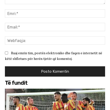
Koment:
Emr
Ema
We
Ruaj emrin tim, postën elektronike dhe faqen e internetit në
këtë shfletues për herën tjetër që komentoj.
Të fundit