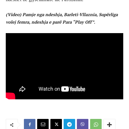
(Video) Pamje nga ndeshja, Barleti-Vllaznia, Supërliga
volej femra, ndeshja e parë Para “Play Off”.