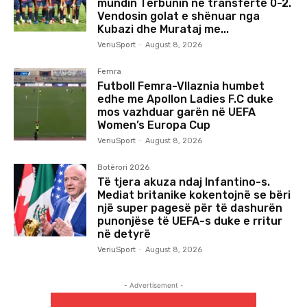
mundin Tërbunin në transfertë 0-2.
Vendosin golat e shënuar nga
Kubazi dhe Murataj me...
VeriuSport
-
August 8, 2026
Femra
Futboll Femra-Vllaznia humbet
edhe me Apollon Ladies F.C duke
mos vazhduar garën në UEFA
Women’s Europa Cup
VeriuSport
-
August 8, 2026
Botërori 2026
Të tjera akuza ndaj Infantino-s.
Mediat britanike kokentojnë se bëri
një super pagesë për të dashurën
punonjëse të UEFA-s duke e rritur
në detyrë
VeriuSport
-
August 8, 2026
- Advertisement -