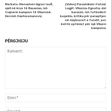
Merkato-Menaxheri Agron Isufi,
(Video) Parashikimi i Fatmir
sjell në krye të Basanias, ish
Lugjit: Vllaznia-Egnatia, del
trajnerin kampion të Vllaznisë,
barazim. Ish futbollisti
Dervish Haxhiosmanoviç
kuqeblu, kritika për paraqitjen
në miqësoret e fundit, por
është optimist për një Vllazni
kampione
PËRGJIGJU
Koment:
Emr
Ema