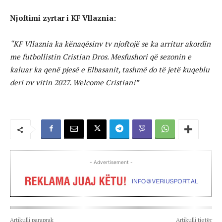
Njoftimi zyrtar i KF Vllaznia:
“KF Vllaznia ka kënaqësinv tv njoftojë se ka arritur akordin
me futbollistin Cristian Dros. Mesfushori që sezonin e
kaluar ka qenë pjesë e Elbasanit, tashmë do të jetë kuqeblu
deri nv vitin 2027. W
elcome Cristian!”
- Advertisement -
Artikulli paraprak
Artikulli tjetër