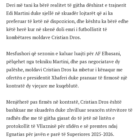
Deri më tani ka bërë realitet të gjitha dëshirat e trajnerit
Edi Martini duke sjellë në skuadër lojtarët që ai ka
preferuar të ketë në dispozicion, dhe kështu ka bërë edhe
këtë herë kur në skenë doli emri i futbollistit të
kombëtares moldave Cristian Dros.
Mesfushori që sezonin e kaluar luajti për AF Elbasani,
pëlqehet nga tekniku Martini, dhe pas negociatave dy
palëshe, moldavi Cristian Dros ka mbetur i kënaqur me
ofertën e presidentit Xhaferi duke pranuar të firmosë një
kontratë dy vjeçare me kuqeblutë.
Menjëherë pas firmës në kontratë, Cristian Dros është
bashkuar me skuadrën duke zhvilluar seancën stërvitore të
radhës dhe me të gjitha gjasat do të jetë në listën e
protokollit të Vllaznisë për sfidën e së premtes ndaj
Egnatias për javën e parë të Superiores 2025-2026.