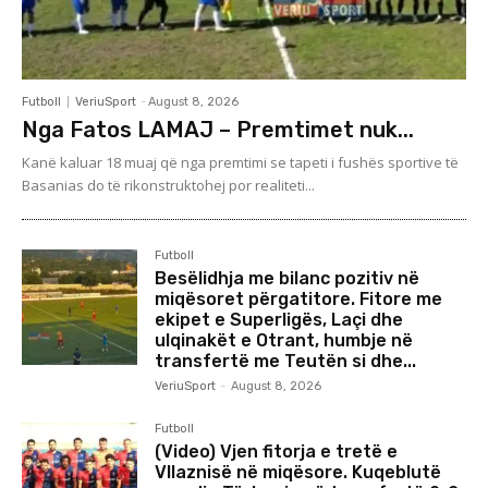
Futboll
VeriuSport
-
August 8, 2026
Nga Fatos LAMAJ – Premtimet nuk...
Kanë kaluar 18 muaj që nga premtimi se tapeti i fushës sportive të
Basanias do të rikonstruktohej por realiteti...
Futboll
Besëlidhja me bilanc pozitiv në
miqësoret përgatitore. Fitore me
ekipet e Superligës, Laçi dhe
ulqinakët e Otrant, humbje në
transfertë me Teutën si dhe...
VeriuSport
-
August 8, 2026
Futboll
(Video) Vjen fitorja e tretë e
Vllaznisë në miqësore. Kuqeblutë