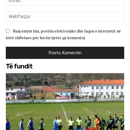
We
Ruaj emrin tim, postën elektronike dhe faqen e internetit në
këtë shfletues për herën tjetër që komentoj.
Të fundit