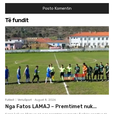
Të fundit
Futboll
VeriuSport
-
August 8, 2026
Nga Fatos LAMAJ – Premtimet nuk...