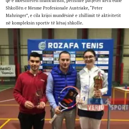
që e mbështetën financiarisht, përfshirë patjetër këtu edhe
Shkollën e Mesme Profesionale Austriake, “Peter
Mahringer”, e cila krijoi mundësinë e zhillimit të aktivitetit
në kompleksin sportiv të kësaj shkolle.