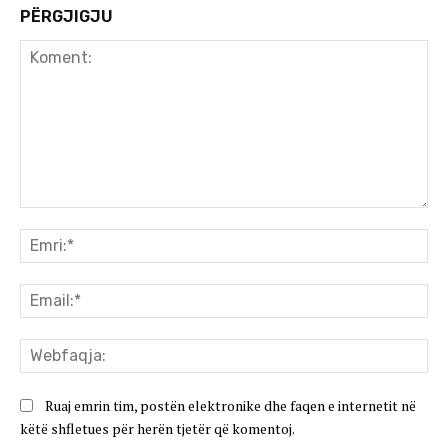
PËRGJIGJU
Koment:
Emr
Ema
We
Ruaj emrin tim, postën elektronike dhe faqen e internetit në
këtë shfletues për herën tjetër që komentoj.