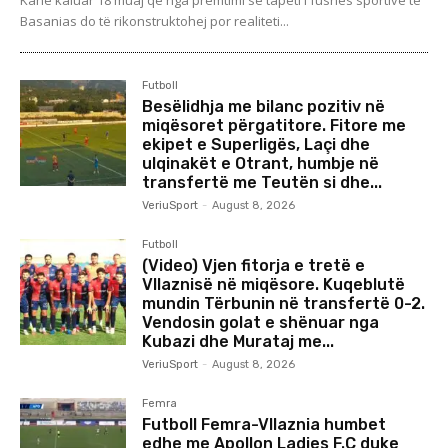
Kanë kaluar 18 muaj që nga premtimi se tapeti i fushës sportive të
Basanias do të rikonstruktohej por realiteti...
Futboll
Besëlidhja me bilanc pozitiv në
miqësoret përgatitore. Fitore me
ekipet e Superligës, Laçi dhe
ulqinakët e Otrant, humbje në
transfertë me Teutën si dhe...
VeriuSport
-
August 8, 2026
Futboll
(Video) Vjen fitorja e tretë e
Vllaznisë në miqësore. Kuqeblutë
mundin Tërbunin në transfertë 0-2.
Vendosin golat e shënuar nga
Kubazi dhe Murataj me...
VeriuSport
-
August 8, 2026
Femra
Futboll Femra-Vllaznia humbet
edhe me Apollon Ladies F.C duke