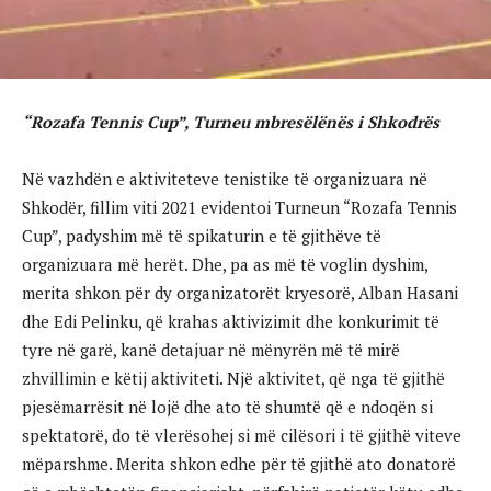
“Rozafa Tennis Cup”, Turneu mbresëlënës i Shkodrës
Në vazhdën e aktiviteteve tenistike të organizuara në
Shkodër, fillim viti 2021 evidentoi Turneun “Rozafa Tennis
Cup”, padyshim më të spikaturin e të gjithëve të
organizuara më herët. Dhe, pa as më të voglin dyshim,
merita shkon për dy organizatorët kryesorë, Alban Hasani
dhe Edi Pelinku, që krahas aktivizimit dhe konkurimit të
tyre në garë, kanë detajuar në mënyrën më të mirë
zhvillimin e këtij aktiviteti. Një aktivitet, që nga të gjithë
pjesëmarrësit në lojë dhe ato të shumtë që e ndoqën si
spektatorë, do të vlerësohej si më cilësori i të gjithë viteve
mëparshme. Merita shkon edhe për të gjithë ato donatorë