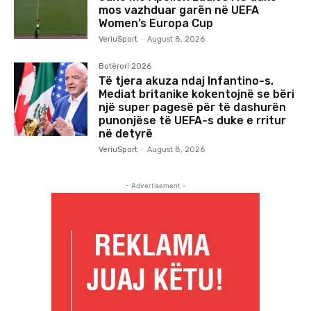
mos vazhduar garën në UEFA
Women’s Europa Cup
VeriuSport
-
August 8, 2026
Botërori 2026
Të tjera akuza ndaj Infantino-s.
Mediat britanike kokentojnë se bëri
një super pagesë për të dashurën
punonjëse të UEFA-s duke e rritur
në detyrë
VeriuSport
-
August 8, 2026
- Advertisement -