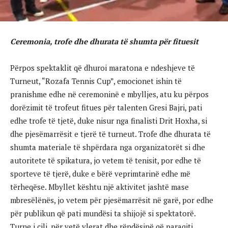
Ceremonia, trofe dhe dhurata të shumta për fituesit
Përpos spektaklit që dhuroi maratona e ndeshjeve të
Turneut, “Rozafa Tennis Cup”, emocionet ishin të
pranishme edhe në ceremoninë e mbylljes, atu ku përpos
dorëzimit të trofeut fitues për talenten Gresi Bajri, pati
edhe trofe të tjetë, duke nisur nga finalisti Drit Hoxha, si
dhe pjesëmarrësit e tjerë të turneut. Trofe dhe dhurata të
shumta materiale të shpërdara nga organizatorët si dhe
autoritete të spikatura, jo vetem të tenisit, por edhe të
sporteve të tjerë, duke e bërë veprimtarinë edhe më
tërheqëse. Mbyllet kështu një aktivitet jashtë mase
mbresëlënës, jo vetem për pjesëmarrësit në garë, por edhe
për publikun që pati mundësi ta shijojë si spektatorë.
Turne i cili, për vetë vlerat dhe rëndësinë që paraqiti,