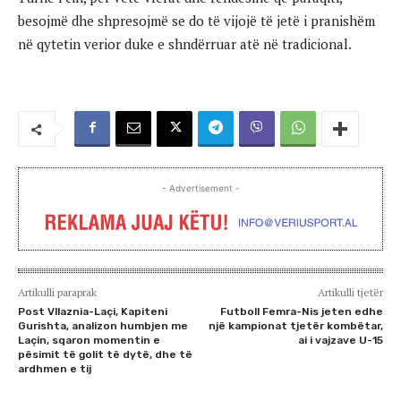
besojmë dhe shpresojmë se do të vijojë të jetë i pranishëm
në qytetin verior duke e shndërruar atë në tradicional.
- Advertisement -
Artikulli paraprak
Artikulli tjetër
Post Vllaznia-Laçi, Kapiteni
Futboll Femra-Nis jeten edhe
Gurishta, analizon humbjen me
një kampionat tjetër kombëtar,
Laçin, sqaron momentin e
ai i vajzave U-15
pësimit të golit të dytë, dhe të
ardhmen e tij