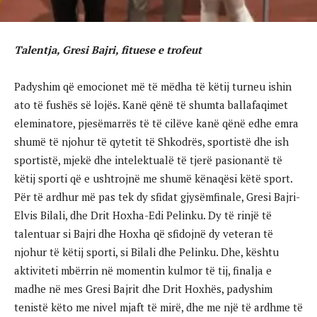
Talentja, Gresi Bajri, fituese e trofeut
Padyshim që emocionet më të mëdha të këtij turneu ishin
ato të fushës së lojës. Kanë qënë të shumta ballafaqimet
eleminatore, pjesëmarrës të të cilëve kanë qënë edhe emra
shumë të njohur të qytetit të Shkodrës, sportistë dhe ish
sportistë, mjekë dhe intelektualë të tjerë pasionantë të
këtij sporti që e ushtrojnë me shumë kënaqësi këtë sport.
Për të ardhur më pas tek dy sfidat gjysëmfinale, Gresi Bajri-
Elvis Bilali, dhe Drit Hoxha-Edi Pelinku. Dy të rinjë të
talentuar si Bajri dhe Hoxha që sfidojnë dy veteran të
njohur të këtij sporti, si Bilali dhe Pelinku. Dhe, kështu
aktiviteti mbërrin në momentin kulmor të tij, finalja e
madhe në mes Gresi Bajrit dhe Drit Hoxhës, padyshim
tenistë këto me nivel mjaft të mirë, dhe me një të ardhme të