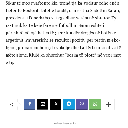
Sikur të mos mjaftonte kjo, tronditja ka goditur edhe anën
tjetër të Bosforit. Ditët e fundit, u arrestua Sadettin Saran,
presidenti i Fenerbahçes, i zgjedhur vetëm në shtator. Ky
rast nuk ka të bëjë fare me futbollin: Saran është i
përfshirë në një hetim të gjerë kundër drogës në botën e
argëtimit. Pavarësisht se rezultoi pozitiv për testin mjeko-
ligjor, pronari mohon çdo shkelje dhe ka kërkuar analiza të
mëtejshme. Klubi ka shprehur “besim të plotë” në veprimet
e tij.
- Advertisement -