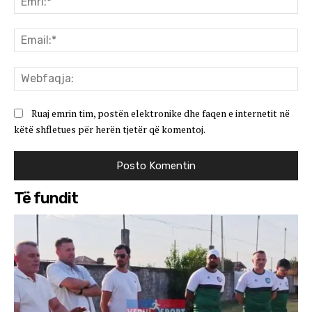
Ema
We
Ruaj emrin tim, postën elektronike dhe faqen e internetit në
këtë shfletues për herën tjetër që komentoj.
Të fundit