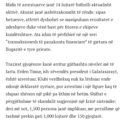
Midis të arrestuarve janë 14 lojtarë futbolli aktualisht
aktivë. Akuzat janë jashtëzakonisht të rënda: sipas
hetuesve, atletët dyshohet se manipuluan rezultatet e
ndeshjeve duke vënë bast për fitoren e ekipeve
kundërshtare. Ata ishin të përfshirë në një seri
“transaksionesh të pazakonta financiare” të gjetura në
llogaritë e tyre private.
Trazirat gjyqësore kanë arritur gjithashtu nivelet më të
larta. Erden Timur, ish-zëvendës president i Galatasarayt,
është arrestuar. Klubi verdhekuq nuk ka lëshuar ende
ndonjë deklaratë zyrtare, por arrestimi i një figure kaq të
shquar shënon një pikë pa kthim në hetim. Shifrat e
përgjithshme të skandalit sugjerojnë një krizë sistemike:
deri më sot, 1,500 persona janë implikuar, me pezullime që
tashmë prekin gati 1,000 lojtarë dhe 150 gjyqtarë.