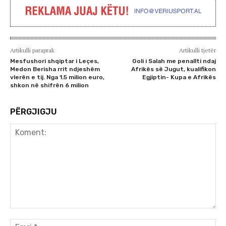
Artikulli paraprak
Artikulli tjetër
Mesfushori shqiptar i Leçes,
Goli i Salah me penallti ndaj
Medon Berisha rrit ndjeshëm
Afrikës së Jugut, kualifikon
vlerën e tij. Nga 1.5 milion euro,
Egjiptin- Kupa e Afrikës
shkon në shifrën 6 milion
PËRGJIGJU
Koment:
Emr