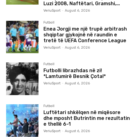
Luzi 2008, Naftëtari, Gramshi,...
VeriuSport
-
August 6, 2026
Futboll
Enea Jorgji me një trupë arbitrash
shqiptar gjykojnë në raundin e
tretë të UEFA Conference League
VeriuSport
-
August 6, 2026
Futboll
Futbolli librazhdas në zi!
*Lamtumirë Besnik Çota!*
VeriuSport
-
August 6, 2026
Futboll
Luftëtari shkëlqen në miqësore
dhe mposht Butrintin me rezultatin
e thellë 6-1
VeriuSport
-
August 6, 2026