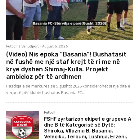
Futboll
VeriuSport
-
August 6, 2026
(Video) Nis epoka “Basania”! Bushatasit
në fushë me një staf krejt të ri me në
krye dyshen Shimaj-Kulla. Projekt
ambicioz për të ardhmen
Pasditja e së mërkurës së 5 gushtit 2026 konsiderohet si një ditë e
veçantë për klubin bushatas Basania FC....
Futboll
FSHF zyrtarizon ekipet e grupeve A
dhe B të Kategorisë së Dytë:
Shiroka, Vllaznia B, Basania,
Veleçiku, Tërbuni, Lushnja, Erzeni,