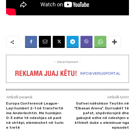
- Advertisement -
Artikulli paraprak
Artikulli tjetër
Europa Conferencë League-
Gafnei ndëshkon Teutën në
Laçi humbet 2-1 në transfertë
“Elbasan Arena”. Durrsakët të
me Anderlechtin. Me humbjen
pafat, shpërdorojnë dhe
0-3 edhe të ndeshjes së parë
gabojnë edhe në ndeshjen e
në shtëpi, eleminohet në turin
kthimit duke u eleminuar nga
e tretë
episodet