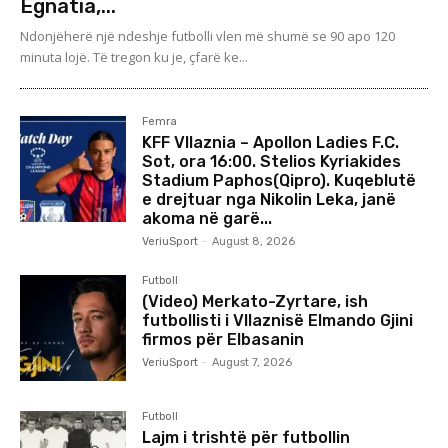
Egnatia,...
Ndonjëherë një ndeshje futbolli vlen më shumë se 90 apo 120
minuta lojë. Të tregon ku je, çfarë ke...
Femra
KFF Vllaznia – Apollon Ladies F.C.
Sot, ora 16:00. Stelios Kyriakides
Stadium Paphos(Qipro). Kuqeblutë
e drejtuar nga Nikolin Leka, janë
akoma në garë...
VeriuSport
-
August 8, 2026
Futboll
(Video) Merkato-Zyrtare, ish
futbollisti i Vllaznisë Elmando Gjini
firmos për Elbasanin
VeriuSport
-
August 7, 2026
Futboll
Lajm i trishtë për futbollin