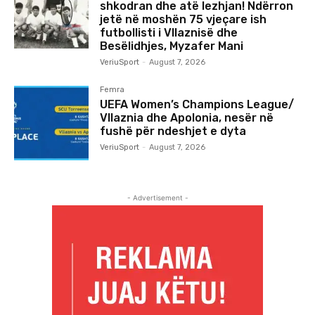
shkodran dhe atë lezhjan! Ndërron
jetë në moshën 75 vjeçare ish
futbollisti i Vllaznisë dhe
Besëlidhjes, Myzafer Mani
VeriuSport
-
August 7, 2026
Femra
UEFA Women’s Champions League/
Vllaznia dhe Apolonia, nesër në
fushë për ndeshjet e dyta
VeriuSport
-
August 7, 2026
- Advertisement -