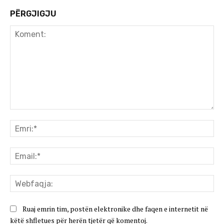
PËRGJIGJU
Koment:
Emr
Ema
We
Ruaj emrin tim, postën elektronike dhe faqen e internetit në
këtë shfletues për herën tjetër që komentoj.