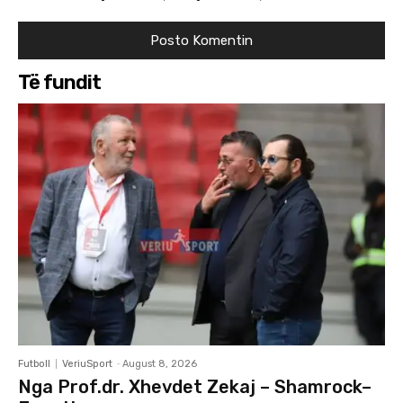
Të fundit
Futboll
VeriuSport
-
August 8, 2026
Nga Prof.dr. Xhevdet Zekaj – Shamrock–